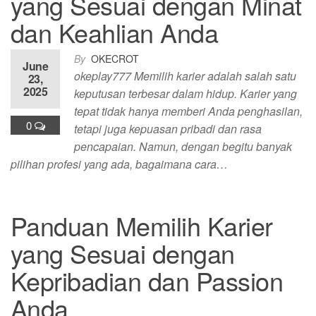
yang Sesuai dengan Minat
dan Keahlian Anda
By
OKECROT
June
okeplay777 Memilih karier adalah salah satu
23,
2025
keputusan terbesar dalam hidup. Karier yang
tepat tidak hanya memberi Anda penghasilan,
0
tetapi juga kepuasan pribadi dan rasa
pencapaian. Namun, dengan begitu banyak
pilihan profesi yang ada, bagaimana cara…
Panduan Memilih Karier
yang Sesuai dengan
Kepribadian dan Passion
Anda