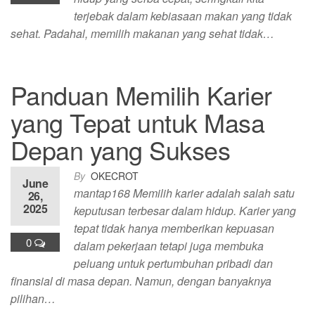
terjebak dalam kebiasaan makan yang tidak
sehat. Padahal, memilih makanan yang sehat tidak…
Panduan Memilih Karier
yang Tepat untuk Masa
Depan yang Sukses
By
OKECROT
June
mantap168 Memilih karier adalah salah satu
26,
2025
keputusan terbesar dalam hidup. Karier yang
tepat tidak hanya memberikan kepuasan
0
dalam pekerjaan tetapi juga membuka
peluang untuk pertumbuhan pribadi dan
finansial di masa depan. Namun, dengan banyaknya
pilihan…