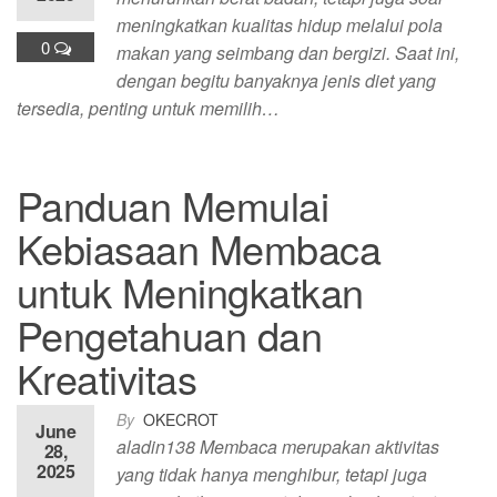
meningkatkan kualitas hidup melalui pola
0
makan yang seimbang dan bergizi. Saat ini,
dengan begitu banyaknya jenis diet yang
tersedia, penting untuk memilih…
Panduan Memulai
Kebiasaan Membaca
untuk Meningkatkan
Pengetahuan dan
Kreativitas
By
OKECROT
June
aladin138 Membaca merupakan aktivitas
28,
2025
yang tidak hanya menghibur, tetapi juga