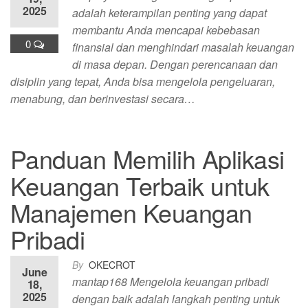
2025
adalah keterampilan penting yang dapat
membantu Anda mencapai kebebasan
0
finansial dan menghindari masalah keuangan
di masa depan. Dengan perencanaan dan
disiplin yang tepat, Anda bisa mengelola pengeluaran,
menabung, dan berinvestasi secara…
Panduan Memilih Aplikasi
Keuangan Terbaik untuk
Manajemen Keuangan
Pribadi
By
OKECROT
June
mantap168 Mengelola keuangan pribadi
18,
2025
dengan baik adalah langkah penting untuk