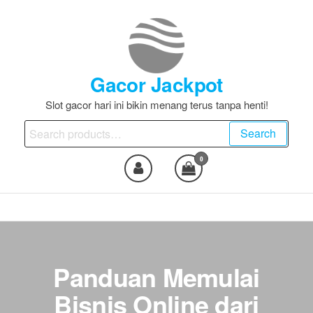
Skip
to
the
content
Gacor Jackpot
Slot gacor hari ini bikin menang terus tanpa henti!
Search
Search
for:
0
Panduan Memulai
Bisnis Online dari