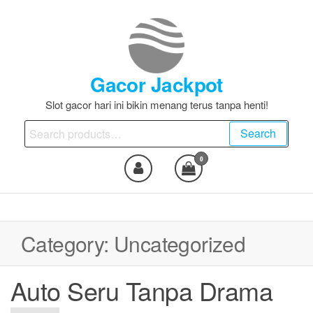
Skip
to
the
content
Gacor Jackpot
Slot gacor hari ini bikin menang terus tanpa henti!
Search
Search
for:
0
Category:
Uncategorized
Auto Seru Tanpa Drama