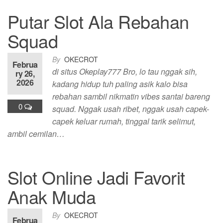
Putar Slot Ala Rebahan
Squad
By
OKECROT
Februa
di situs Okeplay777 Bro, lo tau nggak sih,
ry 26,
2026
kadang hidup tuh paling asik kalo bisa
rebahan sambil nikmatin vibes santai bareng
0
squad. Nggak usah ribet, nggak usah capek-
capek keluar rumah, tinggal tarik selimut,
ambil cemilan…
Slot Online Jadi Favorit
Anak Muda
By
OKECROT
Februa