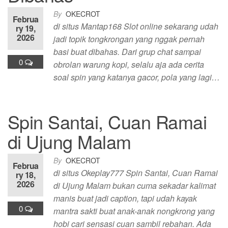
By
OKECROT
Februa
di situs Mantap168 Slot online sekarang udah
ry 19,
2026
jadi topik tongkrongan yang nggak pernah
basi buat dibahas. Dari grup chat sampai
0
obrolan warung kopi, selalu aja ada cerita
soal spin yang katanya gacor, pola yang lagi…
Spin Santai, Cuan Ramai
di Ujung Malam
By
OKECROT
Februa
di situs Okeplay777 Spin Santai, Cuan Ramai
ry 18,
2026
di Ujung Malam bukan cuma sekadar kalimat
manis buat jadi caption, tapi udah kayak
0
mantra sakti buat anak-anak nongkrong yang
hobi cari sensasi cuan sambil rebahan. Ada