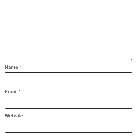
Name
*
Email
*
Website