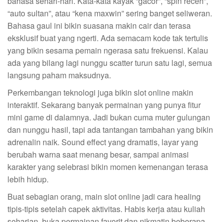
bahasa sehari-hari. Kata-kata kayak “gacor”, “spin receh”,
“auto sultan”, atau “kena maxwin” sering banget seliweran.
Bahasa gaul ini bikin suasana makin cair dan terasa
eksklusif buat yang ngerti. Ada semacam kode tak tertulis
yang bikin sesama pemain ngerasa satu frekuensi. Kalau
ada yang bilang lagi nunggu scatter turun satu lagi, semua
langsung paham maksudnya.
Perkembangan teknologi juga bikin slot online makin
interaktif. Sekarang banyak permainan yang punya fitur
mini game di dalamnya. Jadi bukan cuma muter gulungan
dan nunggu hasil, tapi ada tantangan tambahan yang bikin
adrenalin naik. Sound effect yang dramatis, layar yang
berubah warna saat menang besar, sampai animasi
karakter yang selebrasi bikin momen kemenangan terasa
lebih hidup.
Buat sebagian orang, main slot online jadi cara healing
tipis-tipis setelah capek aktivitas. Habis kerja atau kuliah
seharian, buka permainan favorit dan nikmatin beberapa