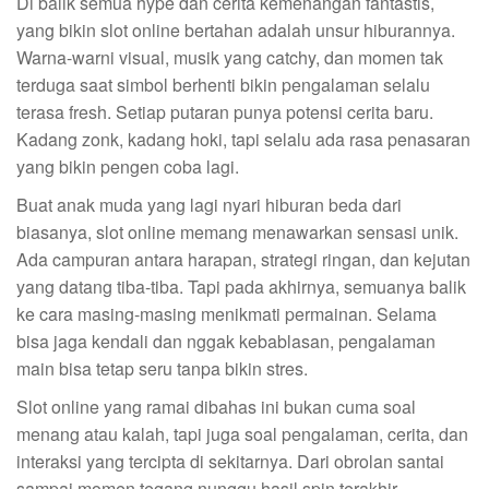
Di balik semua hype dan cerita kemenangan fantastis,
yang bikin slot online bertahan adalah unsur hiburannya.
Warna-warni visual, musik yang catchy, dan momen tak
terduga saat simbol berhenti bikin pengalaman selalu
terasa fresh. Setiap putaran punya potensi cerita baru.
Kadang zonk, kadang hoki, tapi selalu ada rasa penasaran
yang bikin pengen coba lagi.
Buat anak muda yang lagi nyari hiburan beda dari
biasanya, slot online memang menawarkan sensasi unik.
Ada campuran antara harapan, strategi ringan, dan kejutan
yang datang tiba-tiba. Tapi pada akhirnya, semuanya balik
ke cara masing-masing menikmati permainan. Selama
bisa jaga kendali dan nggak kebablasan, pengalaman
main bisa tetap seru tanpa bikin stres.
Slot online yang ramai dibahas ini bukan cuma soal
menang atau kalah, tapi juga soal pengalaman, cerita, dan
interaksi yang tercipta di sekitarnya. Dari obrolan santai
sampai momen tegang nunggu hasil spin terakhir,