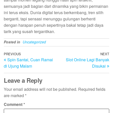
semuanya jadi bagian dari dinamika yang bikin permainan
ini terus eksis. Dunia digital terus berkembang, tren silih
berganti, tapi sensasi menunggu gulungan berhenti
dengan harapan penuh sepertinya bakal tetap jadi daya
tarik yang susah tergantikan.
Posted in
Uncategorized
Post
Previous
PREVIOUS
NEXT
N
Spin Santai, Cuan Ramai
Slot Online Lagi Banyak
Post
Po
navigation
di Ujung Malam
Disukai
Leave a Reply
Your email address will not be published.
Required fields
are marked
*
Comment
*