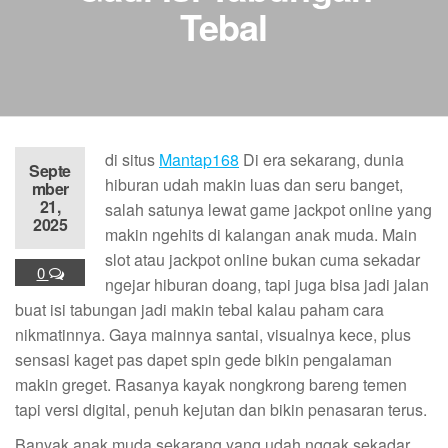
Tebal
di situs
Mantap168
Di era sekarang, dunia
Septe
hiburan udah makin luas dan seru banget,
mber
21,
salah satunya lewat game jackpot online yang
2025
makin ngehits di kalangan anak muda. Main
slot atau jackpot online bukan cuma sekadar
0
ngejar hiburan doang, tapi juga bisa jadi jalan
buat isi tabungan jadi makin tebal kalau paham cara
nikmatinnya. Gaya mainnya santai, visualnya kece, plus
sensasi kaget pas dapet spin gede bikin pengalaman
makin greget. Rasanya kayak nongkrong bareng temen
tapi versi digital, penuh kejutan dan bikin penasaran terus.
Banyak anak muda sekarang yang udah nggak sekadar