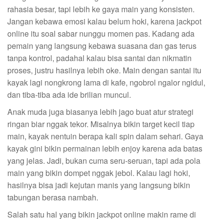
rahasia besar, tapi lebih ke gaya main yang konsisten.
Jangan kebawa emosi kalau belum hoki, karena jackpot
online itu soal sabar nunggu momen pas. Kadang ada
pemain yang langsung kebawa suasana dan gas terus
tanpa kontrol, padahal kalau bisa santai dan nikmatin
proses, justru hasilnya lebih oke. Main dengan santai itu
kayak lagi nongkrong lama di kafe, ngobrol ngalor ngidul,
dan tiba-tiba ada ide brilian muncul.
Anak muda juga biasanya lebih jago buat atur strategi
ringan biar nggak tekor. Misalnya bikin target kecil tiap
main, kayak nentuin berapa kali spin dalam sehari. Gaya
kayak gini bikin permainan lebih enjoy karena ada batas
yang jelas. Jadi, bukan cuma seru-seruan, tapi ada pola
main yang bikin dompet nggak jebol. Kalau lagi hoki,
hasilnya bisa jadi kejutan manis yang langsung bikin
tabungan berasa nambah.
Salah satu hal yang bikin jackpot online makin rame di