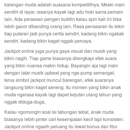
kalangan muda adalah suasana kompetitifnya. Meski main
sendiri di layar, rasanya kayak lagi adu hoki sama pemain
lain. Ada perasaan pengen buktiin kalau spin kali ini bisa
lebih gacor dibanding orang lain. Rasa penasaran itu bikin
tiap putaran jadi punya cerita sendiri, kadang bikin ngakak
sendiri, kadang bikin kaget nggak percaya.
Jackpot online juga punya gaya visual dan musik yang
bikin nagih. Tiap game biasanya dilengkapi efek suara
yang bikin nuansa makin hidup. Bayangin aja lagi main
dengan latar musik upbeat yang nge-pump semangat,
terus simbol jackpot muncul barengan, efek suaranya
langsung bikin kaget seneng. Itu momen yang bikin anak
muda ngerasa kayak lagi dapet kejutan ulang tahun yang
nggak diduga-duga.
Kalau ngomongin soal isi tabungan tebal, anak muda
biasanya lebih pinter cari kesempatan kecil tapi konsisten.
Jackpot online ngasih peluang itu lewat bonus dan fitur