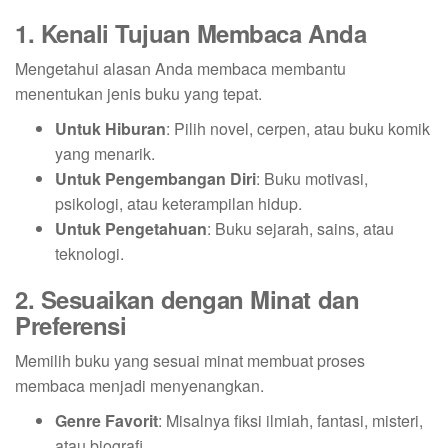
1. Kenali Tujuan Membaca Anda
Mengetahui alasan Anda membaca membantu
menentukan jenis buku yang tepat.
Untuk Hiburan
: Pilih novel, cerpen, atau buku komik
yang menarik.
Untuk Pengembangan Diri
: Buku motivasi,
psikologi, atau keterampilan hidup.
Untuk Pengetahuan
: Buku sejarah, sains, atau
teknologi.
2. Sesuaikan dengan Minat dan
Preferensi
Memilih buku yang sesuai minat membuat proses
membaca menjadi menyenangkan.
Genre Favorit
: Misalnya fiksi ilmiah, fantasi, misteri,
atau biografi.