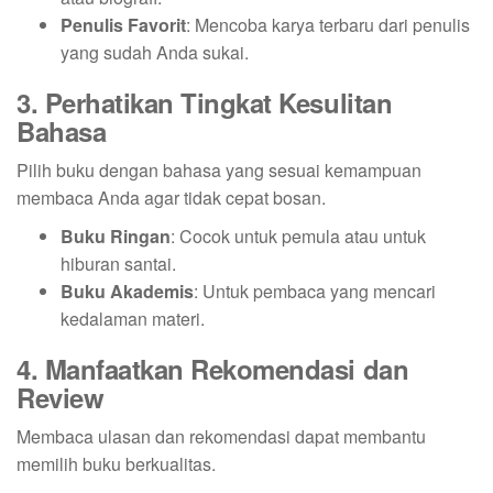
Penulis Favorit
: Mencoba karya terbaru dari penulis
yang sudah Anda sukai.
3. Perhatikan Tingkat Kesulitan
Bahasa
Pilih buku dengan bahasa yang sesuai kemampuan
membaca Anda agar tidak cepat bosan.
Buku Ringan
: Cocok untuk pemula atau untuk
hiburan santai.
Buku Akademis
: Untuk pembaca yang mencari
kedalaman materi.
4. Manfaatkan Rekomendasi dan
Review
Membaca ulasan dan rekomendasi dapat membantu
memilih buku berkualitas.