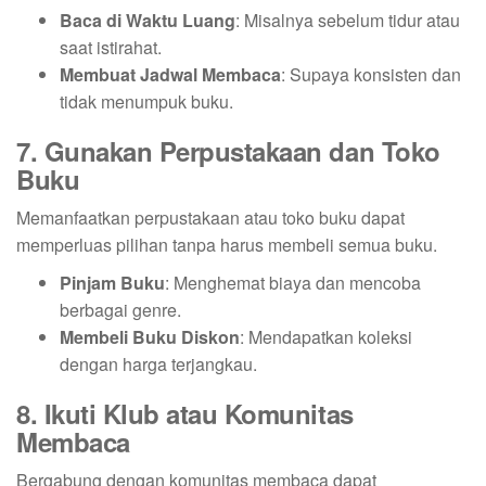
Baca di Waktu Luang
: Misalnya sebelum tidur atau
saat istirahat.
Membuat Jadwal Membaca
: Supaya konsisten dan
tidak menumpuk buku.
7. Gunakan Perpustakaan dan Toko
Buku
Memanfaatkan perpustakaan atau toko buku dapat
memperluas pilihan tanpa harus membeli semua buku.
Pinjam Buku
: Menghemat biaya dan mencoba
berbagai genre.
Membeli Buku Diskon
: Mendapatkan koleksi
dengan harga terjangkau.
8. Ikuti Klub atau Komunitas
Membaca
Bergabung dengan komunitas membaca dapat