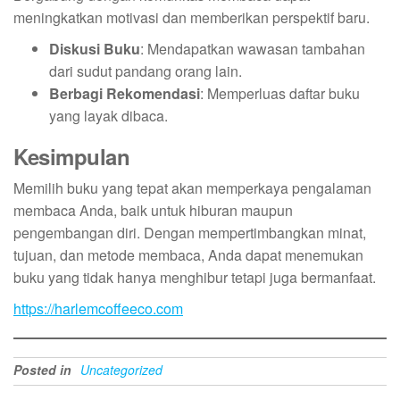
meningkatkan motivasi dan memberikan perspektif baru.
Diskusi Buku
: Mendapatkan wawasan tambahan
dari sudut pandang orang lain.
Berbagi Rekomendasi
: Memperluas daftar buku
yang layak dibaca.
Kesimpulan
Memilih buku yang tepat akan memperkaya pengalaman
membaca Anda, baik untuk hiburan maupun
pengembangan diri. Dengan mempertimbangkan minat,
tujuan, dan metode membaca, Anda dapat menemukan
buku yang tidak hanya menghibur tetapi juga bermanfaat.
https://harlemcoffeeco.com
Posted in
Uncategorized