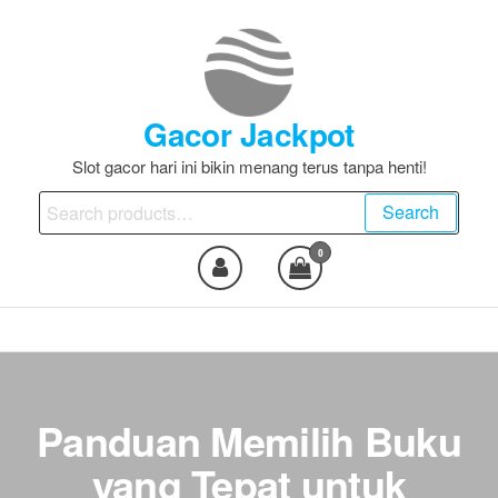
Skip
to
the
content
Gacor Jackpot
Slot gacor hari ini bikin menang terus tanpa henti!
Search
Search
for:
0
Panduan Memilih Buku
yang Tepat untuk