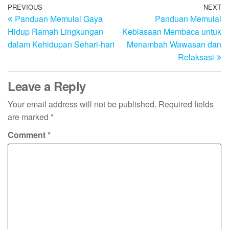
Post
Previous
PREVIOUS
NEXT
N
Panduan Memulai Gaya
Panduan Memulai
Post
Po
navigation
Hidup Ramah Lingkungan
Kebiasaan Membaca untuk
dalam Kehidupan Sehari-hari
Menambah Wawasan dan
Relaksasi
Leave a Reply
Your email address will not be published.
Required fields
are marked
*
Comment
*