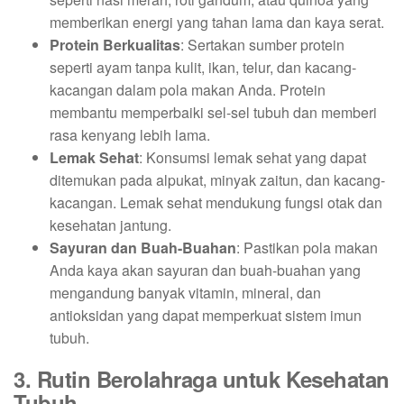
memberikan energi yang tahan lama dan kaya serat.
Protein Berkualitas
: Sertakan sumber protein
seperti ayam tanpa kulit, ikan, telur, dan kacang-
kacangan dalam pola makan Anda. Protein
membantu memperbaiki sel-sel tubuh dan memberi
rasa kenyang lebih lama.
Lemak Sehat
: Konsumsi lemak sehat yang dapat
ditemukan pada alpukat, minyak zaitun, dan kacang-
kacangan. Lemak sehat mendukung fungsi otak dan
kesehatan jantung.
Sayuran dan Buah-Buahan
: Pastikan pola makan
Anda kaya akan sayuran dan buah-buahan yang
mengandung banyak vitamin, mineral, dan
antioksidan yang dapat memperkuat sistem imun
tubuh.
3. Rutin Berolahraga untuk Kesehatan
Tubuh