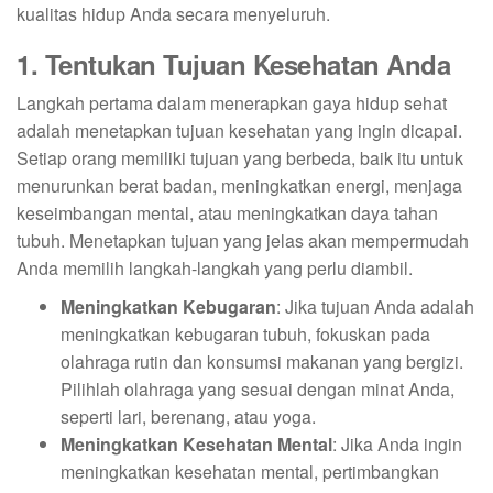
kualitas hidup Anda secara menyeluruh.
1. Tentukan Tujuan Kesehatan Anda
Langkah pertama dalam menerapkan gaya hidup sehat
adalah menetapkan tujuan kesehatan yang ingin dicapai.
Setiap orang memiliki tujuan yang berbeda, baik itu untuk
menurunkan berat badan, meningkatkan energi, menjaga
keseimbangan mental, atau meningkatkan daya tahan
tubuh. Menetapkan tujuan yang jelas akan mempermudah
Anda memilih langkah-langkah yang perlu diambil.
Meningkatkan Kebugaran
: Jika tujuan Anda adalah
meningkatkan kebugaran tubuh, fokuskan pada
olahraga rutin dan konsumsi makanan yang bergizi.
Pilihlah olahraga yang sesuai dengan minat Anda,
seperti lari, berenang, atau yoga.
Meningkatkan Kesehatan Mental
: Jika Anda ingin
meningkatkan kesehatan mental, pertimbangkan