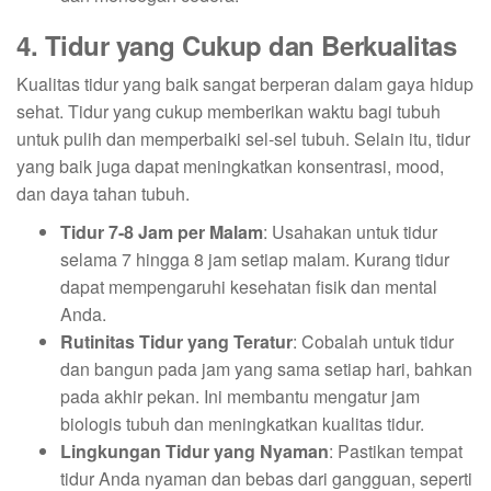
4. Tidur yang Cukup dan Berkualitas
Kualitas tidur yang baik sangat berperan dalam gaya hidup
sehat. Tidur yang cukup memberikan waktu bagi tubuh
untuk pulih dan memperbaiki sel-sel tubuh. Selain itu, tidur
yang baik juga dapat meningkatkan konsentrasi, mood,
dan daya tahan tubuh.
Tidur 7-8 Jam per Malam
: Usahakan untuk tidur
selama 7 hingga 8 jam setiap malam. Kurang tidur
dapat mempengaruhi kesehatan fisik dan mental
Anda.
Rutinitas Tidur yang Teratur
: Cobalah untuk tidur
dan bangun pada jam yang sama setiap hari, bahkan
pada akhir pekan. Ini membantu mengatur jam
biologis tubuh dan meningkatkan kualitas tidur.
Lingkungan Tidur yang Nyaman
: Pastikan tempat
tidur Anda nyaman dan bebas dari gangguan, seperti