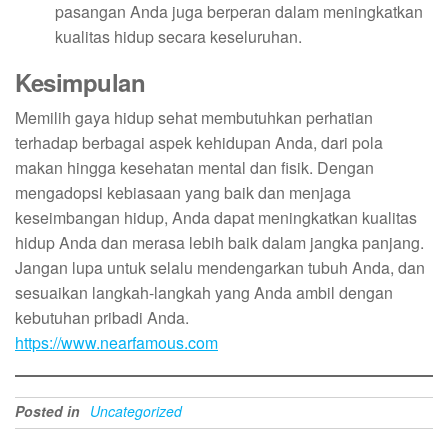
pasangan Anda juga berperan dalam meningkatkan
kualitas hidup secara keseluruhan.
Kesimpulan
Memilih gaya hidup sehat membutuhkan perhatian
terhadap berbagai aspek kehidupan Anda, dari pola
makan hingga kesehatan mental dan fisik. Dengan
mengadopsi kebiasaan yang baik dan menjaga
keseimbangan hidup, Anda dapat meningkatkan kualitas
hidup Anda dan merasa lebih baik dalam jangka panjang.
Jangan lupa untuk selalu mendengarkan tubuh Anda, dan
sesuaikan langkah-langkah yang Anda ambil dengan
kebutuhan pribadi Anda.
https://www.nearfamous.com
Posted in
Uncategorized