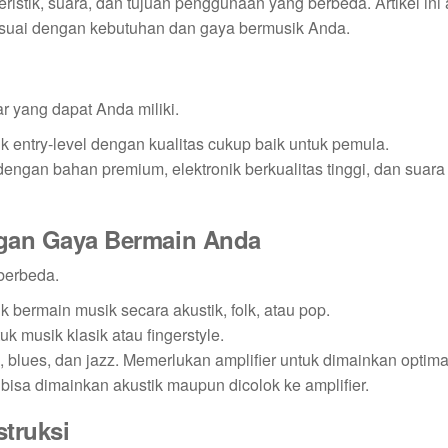
eristik, suara, dan tujuan penggunaan yang berbeda. Artikel ini
uai dengan kebutuhan dan gaya bermusik Anda.
 yang dapat Anda miliki.
ktrik entry-level dengan kualitas cukup baik untuk pemula.
 dengan bahan premium, elektronik berkualitas tinggi, dan suara
engan Gaya Bermain Anda
 berbeda.
k bermain musik secara akustik, folk, atau pop.
k musik klasik atau fingerstyle.
, blues, dan jazz. Memerlukan amplifier untuk dimainkan optima
bisa dimainkan akustik maupun dicolok ke amplifier.
truksi