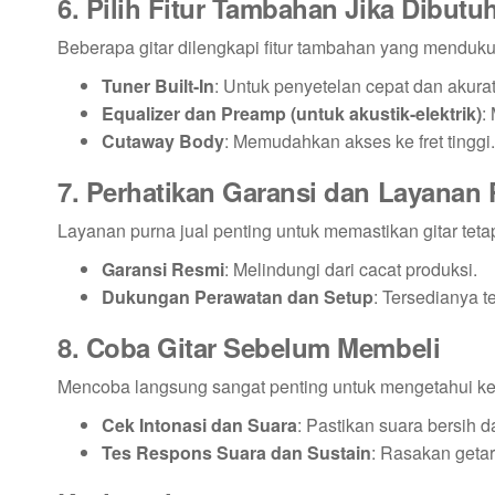
6. Pilih Fitur Tambahan Jika Dibutu
Beberapa gitar dilengkapi fitur tambahan yang mendu
Tuner Built-In
: Untuk penyetelan cepat dan akurat
Equalizer dan Preamp (untuk akustik-elektrik)
:
Cutaway Body
: Memudahkan akses ke fret tinggi.
7. Perhatikan Garansi dan Layanan 
Layanan purna jual penting untuk memastikan gitar tetap
Garansi Resmi
: Melindungi dari cacat produksi.
Dukungan Perawatan dan Setup
: Tersedianya te
8. Coba Gitar Sebelum Membeli
Mencoba langsung sangat penting untuk mengetahui ke
Cek Intonasi dan Suara
: Pastikan suara bersih d
Tes Respons Suara dan Sustain
: Rasakan geta