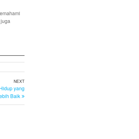
 memahami
 juga
NEXT
Next
Hidup yang
Post
ebih Baik