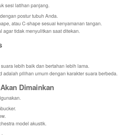
 sesi latihan panjang.
i dengan postur tubuh Anda.
shape, atau C-shape sesuai kenyamanan tangan.
al agar tidak menyulitkan saat ditekan.
s
 suara lebih baik dan bertahan lebih lama.
d adalah pilihan umum dengan karakter suara berbeda.
 Akan Dimainkan
digunakan.
mbucker.
ow.
chestra model akustik.