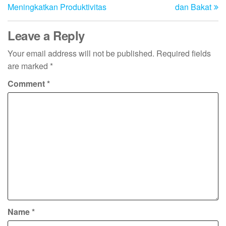
Meningkatkan Produktivitas
dan Bakat
Leave a Reply
Your email address will not be published.
Required fields
are marked
*
Comment
*
Name
*