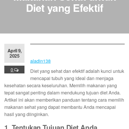
Diet yang Efektif
April 9,
2025
aladin138
0
Diet yang sehat dan efektif adalah kunci untuk
mencapai tubuh yang ideal dan menjaga
kesehatan secara keseluruhan. Memilih makanan yang
tepat sangat penting dalam mendukung tujuan diet Anda.
Artikel ini akan memberikan panduan tentang cara memilih
makanan sehat yang dapat membantu Anda mencapai
hasil yang diinginkan.
1. Tentukan Tujuan Diet Anda