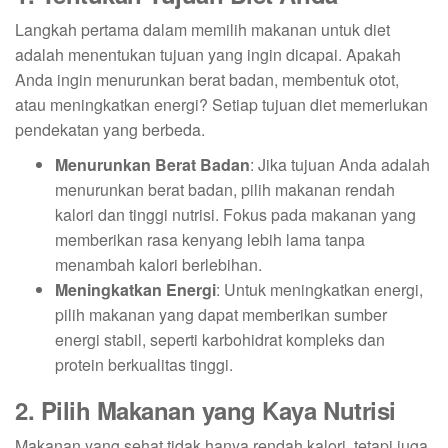
Langkah pertama dalam memilih makanan untuk diet
adalah menentukan tujuan yang ingin dicapai. Apakah
Anda ingin menurunkan berat badan, membentuk otot,
atau meningkatkan energi? Setiap tujuan diet memerlukan
pendekatan yang berbeda.
Menurunkan Berat Badan
: Jika tujuan Anda adalah
menurunkan berat badan, pilih makanan rendah
kalori dan tinggi nutrisi. Fokus pada makanan yang
memberikan rasa kenyang lebih lama tanpa
menambah kalori berlebihan.
Meningkatkan Energi
: Untuk meningkatkan energi,
pilih makanan yang dapat memberikan sumber
energi stabil, seperti karbohidrat kompleks dan
protein berkualitas tinggi.
2. Pilih Makanan yang Kaya Nutrisi
Makanan yang sehat tidak hanya rendah kalori, tetapi juga