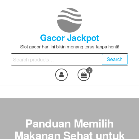
Skip
to
the
content
Gacor Jackpot
Slot gacor hari ini bikin menang terus tanpa henti!
Search
Search
for:
0
Panduan Memilih
Makanan Sehat untuk