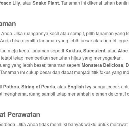
eace Lily
, atau
Snake Plant
. Tanaman ini dikenal tahan banti
naman
nda. Jika ruangannya kecil atau sempit, pilih tanaman yang le
Anda bisa memilih tanaman yang lebih besar atau berdiri tegak
atau meja kerja, tanaman seperti
Kaktus
,
Succulent
, atau
Aloe
 tetapi tetap memberikan sentuhan hijau yang menyegarkan.
 ruang yang lebih besar, tanaman seperti
Monstera Deliciosa
,
D
 Tanaman ini cukup besar dan dapat menjadi titik fokus yang in
ti
Pothos
,
String of Pearls
, atau
English Ivy
sangat cocok unt
dapat menghemat ruang sambil tetap menambah elemen dekoratif d
kat Perawatan
erbeda. Jika Anda tidak memiliki banyak waktu untuk merawat