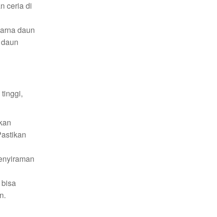
 ceria di
warna daun
 daun
tinggi,
kan
Pastikan
enyiraman
 bisa
n.