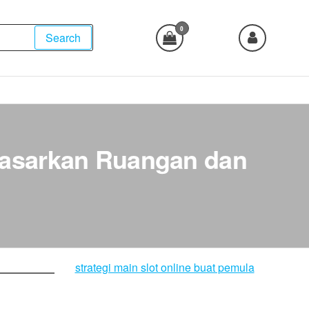
0
Search
dasarkan Ruangan dan
strategi main slot online buat pemula