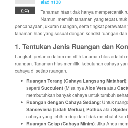
aladin138
0
Tanaman hias tidak hanya mempercantik ru
Namun, memilih tanaman yang tepat untuk
pencahayaan, ukuran ruangan, serta tingkat perawatan 
tanaman hias yang sesuai dengan kondisi ruangan d
1. Tentukan Jenis Ruangan dan Ko
Langkah pertama dalam memilih tanaman hias adalah 
ruangan. Tanaman hias memiliki kebutuhan cahaya yang
cahaya di setiap ruangan.
Ruangan Terang (Cahaya Langsung Matahari)
seperti
Succulent
(Misalnya
Aloe Vera
atau
Cact
membutuhkan banyak cahaya untuk tumbuh sehat
Ruangan dengan Cahaya Sedang
: Untuk ruang
Sansevieria (Lidah Mertua)
,
Pothos
atau
Spider
cahaya yang lebih redup dan tidak membutuhkan 
Ruangan Gelap (Cahaya Minim)
: Jika Anda mem