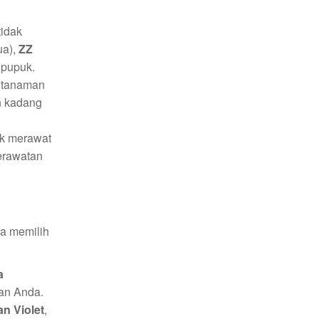
tidak
ua),
ZZ
 pupuk.
, tanaman
n kadang
uk merawat
erawatan
sa memilih
a
an Anda.
an Violet
,