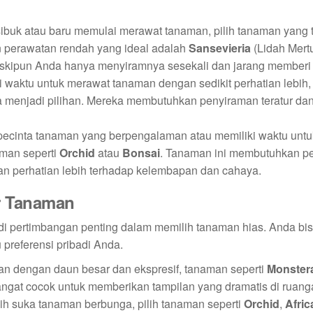
 sibuk atau baru memulai merawat tanaman, pilih tanaman yang 
 perawatan rendah yang ideal adalah
Sansevieria
(Lidah Mert
eskipun Anda hanya menyiramnya sesekali dan jarang memberi
ki waktu untuk merawat tanaman dengan sedikit perhatian lebih
 menjadi pilihan. Mereka membutuhkan penyiraman teratur da
 pecinta tanaman yang berpengalaman atau memiliki waktu unt
aman seperti
Orchid
atau
Bonsai
. Tanaman ini membutuhkan p
an perhatian lebih terhadap kelembapan dan cahaya.
r Tanaman
adi pertimbangan penting dalam memilih tanaman hias. Anda bi
preferensi pribadi Anda.
an dengan daun besar dan ekspresif, tanaman seperti
Monster
ngat cocok untuk memberikan tampilan yang dramatis di ruang
bih suka tanaman berbunga, pilih tanaman seperti
Orchid
,
Afric