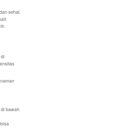
dan sehat.
ait
lih
 di
ensitas
tanaman
k di bawah
 bisa