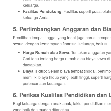
keluarga.
Fasilitas Pendukung
: Fasilitas seperti pusat ol
keluarga Anda.
5. Pertimbangkan Anggaran dan Bi
Pemilihan tempat tinggal yang ideal juga harus mempe
sesuai dengan kemampuan finansial keluarga, baik itu
Harga Rumah atau Sewa
: Tentukan anggaran ya
Cari tahu tentang harga rumah atau biaya sewa di
ditetapkan.
Biaya Hidup
: Selain biaya tempat tinggal, perti
memiliki biaya hidup yang lebih tinggi, seperti ha
perencanaan keuangan.
6. Periksa Kualitas Pendidikan dan
Bagi keluarga dengan anak-anak, faktor pendidikan menja
yang baik dan mudah dijangkau.