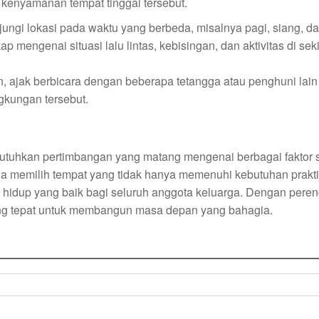
kenyamanan tempat tinggal tersebut.
ungi lokasi pada waktu yang berbeda, misalnya pagi, siang, 
 mengenai situasi lalu lintas, kebisingan, dan aktivitas di seki
, ajak berbicara dengan beberapa tetangga atau penghuni lain
gkungan tersebut.
butuhkan pertimbangan yang matang mengenai berbagai faktor s
da memilih tempat yang tidak hanya memenuhi kebutuhan praktis
hidup yang baik bagi seluruh anggota keluarga. Dengan pere
ng tepat untuk membangun masa depan yang bahagia.