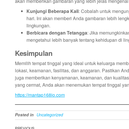
akan memberikan gambaran yang lebih jelas mengenai 
Kunjungi Beberapa Kali
: Cobalah untuk mengunj
hari. Ini akan memberi Anda gambaran lebih lengkap
lingkungan.
Berbicara dengan Tetangga
: Jika memungkinkan
mengetahui lebih banyak tentang kehidupan di lin
Kesimpulan
Memilih tempat tinggal yang ideal untuk keluarga mem
lokasi, keamanan, fasilitas, dan anggaran. Pastikan An
juga memberikan kenyamanan, keamanan, dan kualitas 
yang cermat, Anda akan menemukan tempat tinggal ya
https://mantap168io.com
Posted in
Uncategorized
Previous
PREVIOUS