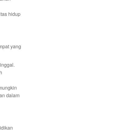
itas hidup
empat yang
inggal.
h
 mungkin
gkan dalam
idikan