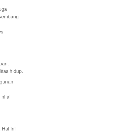
juga
h kembang
es
pan.
itas hidup.
ngunan
nilai
Hal ini