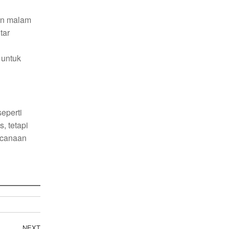
dan malam
tar
 untuk
eperti
, tetapi
ncanaan
NEXT
Next