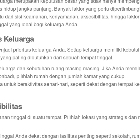
keluarga merupakan keputusan besar yang tidak hanya mempeng
as hidup jangka panjang. Banyak faktor yang perlu dipertimban
tu dari sisi keamanan, kenyamanan, aksesibilitas, hingga faktor 
gal yang ideal bagi keluarga Anda.
s Keluarga
adi prioritas keluarga Anda. Setiap keluarga memiliki kebutu
ang paling dibutuhkan dari sebuah tempat tinggal.
eluarga dan kebutuhan ruang masing-masing. Jika Anda memili
ribadi, pilihlah rumah dengan jumlah kamar yang cukup.
untuk beraktivitas sehari-hari, seperti dekat dengan tempat ker
bilitas
n tinggal di suatu tempat. Pilihlah lokasi yang strategis dan
tinggal Anda dekat dengan fasilitas penting seperti sekolah, rum