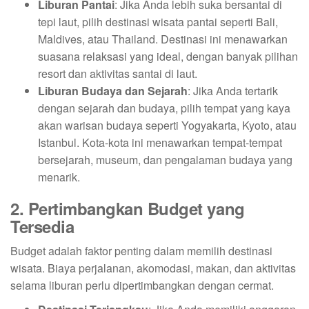
Liburan Pantai
: Jika Anda lebih suka bersantai di
tepi laut, pilih destinasi wisata pantai seperti Bali,
Maldives, atau Thailand. Destinasi ini menawarkan
suasana relaksasi yang ideal, dengan banyak pilihan
resort dan aktivitas santai di laut.
Liburan Budaya dan Sejarah
: Jika Anda tertarik
dengan sejarah dan budaya, pilih tempat yang kaya
akan warisan budaya seperti Yogyakarta, Kyoto, atau
Istanbul. Kota-kota ini menawarkan tempat-tempat
bersejarah, museum, dan pengalaman budaya yang
menarik.
2. Pertimbangkan Budget yang
Tersedia
Budget adalah faktor penting dalam memilih destinasi
wisata. Biaya perjalanan, akomodasi, makan, dan aktivitas
selama liburan perlu dipertimbangkan dengan cermat.