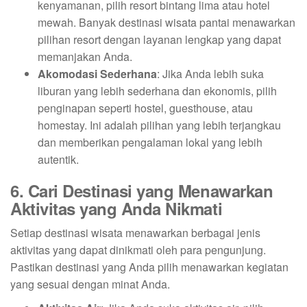
kenyamanan, pilih resort bintang lima atau hotel
mewah. Banyak destinasi wisata pantai menawarkan
pilihan resort dengan layanan lengkap yang dapat
memanjakan Anda.
Akomodasi Sederhana
: Jika Anda lebih suka
liburan yang lebih sederhana dan ekonomis, pilih
penginapan seperti hostel, guesthouse, atau
homestay. Ini adalah pilihan yang lebih terjangkau
dan memberikan pengalaman lokal yang lebih
autentik.
6. Cari Destinasi yang Menawarkan
Aktivitas yang Anda Nikmati
Setiap destinasi wisata menawarkan berbagai jenis
aktivitas yang dapat dinikmati oleh para pengunjung.
Pastikan destinasi yang Anda pilih menawarkan kegiatan
yang sesuai dengan minat Anda.