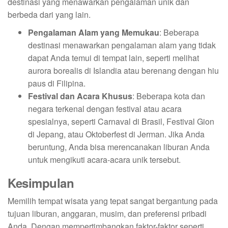
destinasi yang menawarkan pengalaman unik dan
berbeda dari yang lain.
Pengalaman Alam yang Memukau
: Beberapa
destinasi menawarkan pengalaman alam yang tidak
dapat Anda temui di tempat lain, seperti melihat
aurora borealis di Islandia atau berenang dengan hiu
paus di Filipina.
Festival dan Acara Khusus
: Beberapa kota dan
negara terkenal dengan festival atau acara
spesialnya, seperti Carnaval di Brasil, Festival Gion
di Jepang, atau Oktoberfest di Jerman. Jika Anda
beruntung, Anda bisa merencanakan liburan Anda
untuk mengikuti acara-acara unik tersebut.
Kesimpulan
Memilih tempat wisata yang tepat sangat bergantung pada
tujuan liburan, anggaran, musim, dan preferensi pribadi
Anda. Dengan mempertimbangkan faktor-faktor seperti