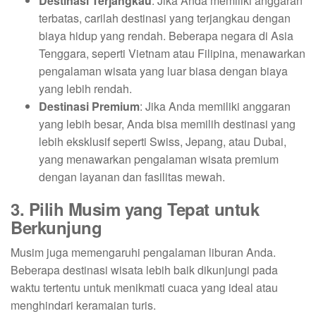
Destinasi Terjangkau
: Jika Anda memiliki anggaran
terbatas, carilah destinasi yang terjangkau dengan
biaya hidup yang rendah. Beberapa negara di Asia
Tenggara, seperti Vietnam atau Filipina, menawarkan
pengalaman wisata yang luar biasa dengan biaya
yang lebih rendah.
Destinasi Premium
: Jika Anda memiliki anggaran
yang lebih besar, Anda bisa memilih destinasi yang
lebih eksklusif seperti Swiss, Jepang, atau Dubai,
yang menawarkan pengalaman wisata premium
dengan layanan dan fasilitas mewah.
3. Pilih Musim yang Tepat untuk
Berkunjung
Musim juga memengaruhi pengalaman liburan Anda.
Beberapa destinasi wisata lebih baik dikunjungi pada
waktu tertentu untuk menikmati cuaca yang ideal atau
menghindari keramaian turis.