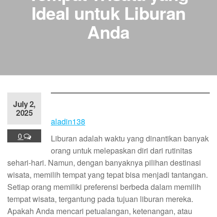
Ideal untuk Liburan
Anda
July 2,
2025
aladin138
0
Liburan adalah waktu yang dinantikan banyak
orang untuk melepaskan diri dari rutinitas
sehari-hari. Namun, dengan banyaknya pilihan destinasi
wisata, memilih tempat yang tepat bisa menjadi tantangan.
Setiap orang memiliki preferensi berbeda dalam memilih
tempat wisata, tergantung pada tujuan liburan mereka.
Apakah Anda mencari petualangan, ketenangan, atau