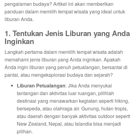
pengalaman budaya? Artikel ini akan memberikan
panduan dalam memilih tempat wisata yang ideal untuk
liburan Anda.
1. Tentukan Jenis Liburan yang Anda
Inginkan
Langkah pertama dalam memilih tempat wisata adalah
memahami jenis liburan yang Anda inginkan. Apakah
Anda ingin liburan yang penuh petualangan, bersantai di
pantai, atau mengeksplorasi budaya dan sejarah?
Liburan Petualangan
: Jika Anda menyukai
tantangan dan aktivitas luar ruangan, pilihlah
destinasi yang menawarkan kegiatan seperti hiking,
bersepeda, atau olahraga air. Gunung, hutan tropis,
atau daerah dengan banyak aktivitas outdoor seperti
New Zealand, Nepal, atau Islandia bisa menjadi
pilihan.