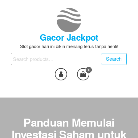
Skip
to
the
content
Gacor Jackpot
Slot gacor hari ini bikin menang terus tanpa henti!
Search
Search
for:
0
Panduan Memulai
Investasi Saham untuk