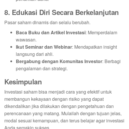
8. Edukasi Diri Secara Berkelanjutan
Pasar saham dinamis dan selalu berubah.
Baca Buku dan Artikel Investasi
: Memperdalam
wawasan.
Ikut Seminar dan Webinar
: Mendapatkan insight
langsung dari ahli.
Bergabung dengan Komunitas Investor
: Berbagi
pengalaman dan strategi.
Kesimpulan
Investasi saham bisa menjadi cara yang efektif untuk
membangun kekayaan dengan risiko yang dapat
dikendalikan jika dilakukan dengan pengetahuan dan
perencanaan yang matang. Mulailah dengan tujuan jelas,
modal sesuai kemampuan, dan terus belajar agar investasi
Anda semakin sukses.