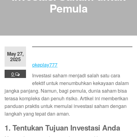
Pemula
May 27,
2025
okeplay777
0
Investasi saham menjadi salah satu cara
efektif untuk menumbuhkan kekayaan dalam
jangka panjang. Namun, bagi pemula, dunia saham bisa
terasa kompleks dan penuh risiko. Artikel ini memberikan
panduan praktis untuk memulai investasi saham dengan
langkah yang tepat dan aman.
1. Tentukan Tujuan Investasi Anda