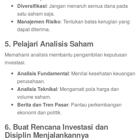
Diversifikasi
: Jangan menaruh semua dana pada
satu saham saja.
Manajemen Risiko
: Tentukan batas kerugian yang
dapat diterima.
5. Pelajari Analisis Saham
Memahami analisis membantu pengambilan keputusan
investasi.
Analisis Fundamental
: Menilai kesehatan keuangan
perusahaan.
Analisis Teknikal
: Mengamati pola harga dan
volume saham.
Berita dan Tren Pasar
: Pantau perkembangan
ekonomi dan politik.
6. Buat Rencana Investasi dan
Disiplin Menjalankannya