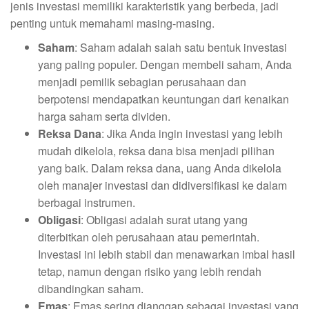
jenis investasi memiliki karakteristik yang berbeda, jadi
penting untuk memahami masing-masing.
Saham
: Saham adalah salah satu bentuk investasi
yang paling populer. Dengan membeli saham, Anda
menjadi pemilik sebagian perusahaan dan
berpotensi mendapatkan keuntungan dari kenaikan
harga saham serta dividen.
Reksa Dana
: Jika Anda ingin investasi yang lebih
mudah dikelola, reksa dana bisa menjadi pilihan
yang baik. Dalam reksa dana, uang Anda dikelola
oleh manajer investasi dan didiversifikasi ke dalam
berbagai instrumen.
Obligasi
: Obligasi adalah surat utang yang
diterbitkan oleh perusahaan atau pemerintah.
Investasi ini lebih stabil dan menawarkan imbal hasil
tetap, namun dengan risiko yang lebih rendah
dibandingkan saham.
Emas
: Emas sering dianggap sebagai investasi yang