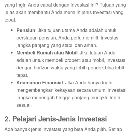
yang ingin Anda capai dengan investasi ini? Tujuan yang
jelas akan membantu Anda memilih jenis investasi yang
tepat.
Pensiun
: Jika tujuan utama Anda adalah untuk
persiapan pensiun, Anda perlu memilih investasi
jangka panjang yang stabil dan aman.
Membeli Rumah atau Mobil
: Jika tujuan Anda
adalah untuk membeli properti atau mobil, investasi
dengan horizon waktu yang lebih pendek bisa lebih
tepat.
Keamanan Finansial
: Jika Anda hanya ingin
mengembangkan kekayaan secara umum, investasi
jangka menengah hingga panjang mungkin lebih
sesuai.
2. Pelajari Jenis-Jenis Investasi
Ada banyak jenis investasi yang bisa Anda pilih. Setiap