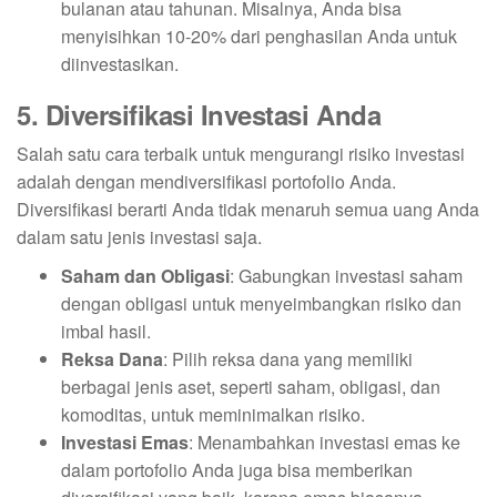
bulanan atau tahunan. Misalnya, Anda bisa
menyisihkan 10-20% dari penghasilan Anda untuk
diinvestasikan.
5. Diversifikasi Investasi Anda
Salah satu cara terbaik untuk mengurangi risiko investasi
adalah dengan mendiversifikasi portofolio Anda.
Diversifikasi berarti Anda tidak menaruh semua uang Anda
dalam satu jenis investasi saja.
Saham dan Obligasi
: Gabungkan investasi saham
dengan obligasi untuk menyeimbangkan risiko dan
imbal hasil.
Reksa Dana
: Pilih reksa dana yang memiliki
berbagai jenis aset, seperti saham, obligasi, dan
komoditas, untuk meminimalkan risiko.
Investasi Emas
: Menambahkan investasi emas ke
dalam portofolio Anda juga bisa memberikan