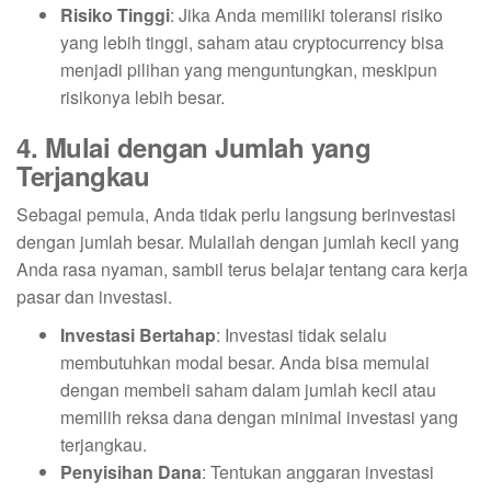
Risiko Tinggi
: Jika Anda memiliki toleransi risiko
yang lebih tinggi, saham atau cryptocurrency bisa
menjadi pilihan yang menguntungkan, meskipun
risikonya lebih besar.
4. Mulai dengan Jumlah yang
Terjangkau
Sebagai pemula, Anda tidak perlu langsung berinvestasi
dengan jumlah besar. Mulailah dengan jumlah kecil yang
Anda rasa nyaman, sambil terus belajar tentang cara kerja
pasar dan investasi.
Investasi Bertahap
: Investasi tidak selalu
membutuhkan modal besar. Anda bisa memulai
dengan membeli saham dalam jumlah kecil atau
memilih reksa dana dengan minimal investasi yang
terjangkau.
Penyisihan Dana
: Tentukan anggaran investasi