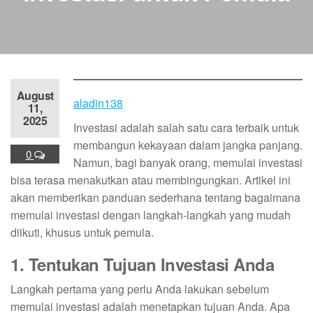
August
aladin138
11,
2025
Investasi adalah salah satu cara terbaik untuk
membangun kekayaan dalam jangka panjang.
0
Namun, bagi banyak orang, memulai investasi
bisa terasa menakutkan atau membingungkan. Artikel ini
akan memberikan panduan sederhana tentang bagaimana
memulai investasi dengan langkah-langkah yang mudah
diikuti, khusus untuk pemula.
1. Tentukan Tujuan Investasi Anda
Langkah pertama yang perlu Anda lakukan sebelum
memulai investasi adalah menetapkan tujuan Anda. Apa