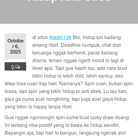
di situs
Aladin138
Bro, hidup tuh kadang
Octobe
emang ribet. Deadline numpuk, chat dari
r 6,
2025
keluarga nggak berhenti, pacar kadang
drama, temen nggak ngerti mood lo lagi di
0
level apa. Tapi gue kasih tau, ada cara buat
bikin hidup lo lebih chill, lebih santuy, dan
tetep bisa cuan tiap hari. Namanya? Spin cuan, bukan spin
biasa, tapi spin yang bikin hidup lo anti stres. Lo tau kan,
gaul ga cuma soal nongkrong, tapi juga soal gaya hidup
yang bikin lo happy tanpa ribet.
Gue nggak ngomongin spin cuma buat lucky draw doang.
Ini tentang vibe positif yang lo bawa ke hidup sendiri.
Bayangin aja, tiap hari lo bangun, langsung ngecek slot