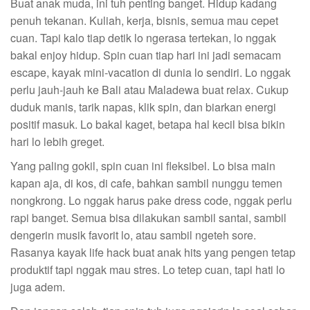
Buat anak muda, ini tuh penting banget. Hidup kadang
penuh tekanan. Kuliah, kerja, bisnis, semua mau cepet
cuan. Tapi kalo tiap detik lo ngerasa tertekan, lo nggak
bakal enjoy hidup. Spin cuan tiap hari ini jadi semacam
escape, kayak mini-vacation di dunia lo sendiri. Lo nggak
perlu jauh-jauh ke Bali atau Maladewa buat relax. Cukup
duduk manis, tarik napas, klik spin, dan biarkan energi
positif masuk. Lo bakal kaget, betapa hal kecil bisa bikin
hari lo lebih greget.
Yang paling gokil, spin cuan ini fleksibel. Lo bisa main
kapan aja, di kos, di cafe, bahkan sambil nunggu temen
nongkrong. Lo nggak harus pake dress code, nggak perlu
rapi banget. Semua bisa dilakukan sambil santai, sambil
dengerin musik favorit lo, atau sambil ngeteh sore.
Rasanya kayak life hack buat anak hits yang pengen tetap
produktif tapi nggak mau stres. Lo tetep cuan, tapi hati lo
juga adem.