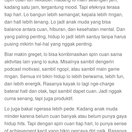
kadang satu jam, tergantung mood. Tapi efeknya terasa
tiap hari. Lo bangun lebih semangat, kepala lebih ringan,
dan hati lebih tenang. Lo jadi anak muda yang bisa
balance antara cuan, hiburan, dan kesehatan mental. Dan
yang paling penting, hidup lo jadi lebih santuy tanpa harus
pusing mikirin hal-hal yang nggak penting.
Biar makin greget, lo bisa kombinasikan spin cuan sama
aktivitas lain yang lo suka. Misalnya sambil dengerin
podcast motivasi, sambil ngopi, atau sambil main game
ringan. Semua ini bikin hidup lo lebih berwarna, lebih fun,
dan lebih energik. Rasanya kayak lo lagi nge-charge
baterai hati dan otak, tapi sambil dapet cuan. Jadi nggak
cuma senang, tapi juga produktif.
Lo juga bakal ngerasa lebih pede. Kadang anak muda
minder karena belum cuan banyak atau belum punya gaya
hidup hits. Tapi dengan spin cuan tiap hari, lo punya sense
of achievement kecil yang bikin percaya diri naik. Rasanya