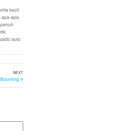
rita kecil
n apa-apa.
r penuh
tik
saldo auto
.
NEXT
Next
d Booming
Post