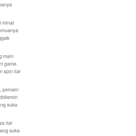
muanya
i minat
 semuanya
nggak
ng main
am game.
 spin liar
g, pemain
 didiemin
yang suka
a liar
rang suka