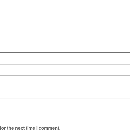
for the next time I comment.