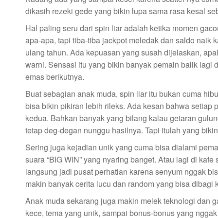
dikasih rezeki gede yang bikin lupa sama rasa kesal s
Hal paling seru dari spin liar adalah ketika momen gaco
apa-apa, tapi tiba-tiba jackpot meledak dan saldo naik
ulang tahun. Ada kepuasan yang susah dijelaskan, apal
warni. Sensasi itu yang bikin banyak pemain balik lag
emas berikutnya.
Buat sebagian anak muda, spin liar itu bukan cuma hibu
bisa bikin pikiran lebih rileks. Ada kesan bahwa setia
kedua. Bahkan banyak yang bilang kalau getaran gulun
tetap deg-degan nunggu hasilnya. Tapi itulah yang biki
Sering juga kejadian unik yang cuma bisa dialami pemain
suara “BIG WIN” yang nyaring banget. Atau lagi di kafe 
langsung jadi pusat perhatian karena senyum nggak bisa
makin banyak cerita lucu dan random yang bisa dibagi 
Anak muda sekarang juga makin melek teknologi dan 
kece, tema yang unik, sampai bonus-bonus yang nggak bi