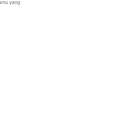
kamu yang