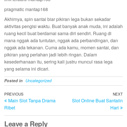
pragmatic mantap168
Akhirnya, spin santai biar pikiran lega bukan sekadar
aktivitas pengisi waktu. Buat banyak anak muda, ini adalah
ruang kecil buat berdamai sama diri sendiri. Ruang di
mana nggak ada tuntutan, nggak ada perbandingan, dan
nggak ada tekanan. Cuma ada kamu, momen santai, dan
pikiran yang perlahan jadi lebih ringan. Dalam
kesederhanaan itu, sering kali justru muncul rasa lega
yang selama ini dicari.
Posted in
Uncategorized
Post
Previous
PREVIOUS
NEXT
N
Main Slot Tanpa Drama
Slot Online Buat Santaiin
Post
Po
navigation
Ribet
Hari
Leave a Reply