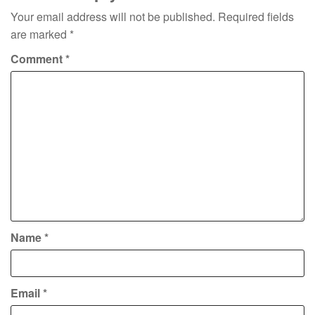
Your email address will not be published.
Required fields
are marked
*
Comment
*
Name
*
Email
*