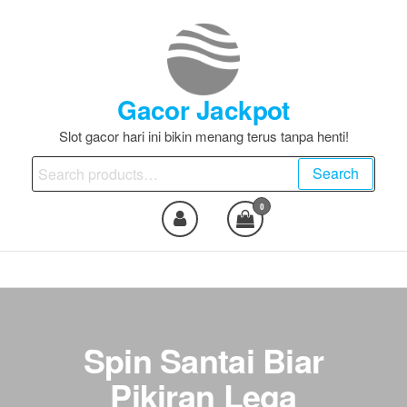
Skip
to
the
content
Gacor Jackpot
Slot gacor hari ini bikin menang terus tanpa henti!
Search
Search
for:
0
Spin Santai Biar
Pikiran Lega