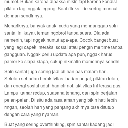
mumet. Bukan karena dipaksa mikir, tapi karena kondisi
pikiran lagi nggak tegang. Saat rileks, ide sering muncul
dengan sendirinya.
Menariknya, banyak anak muda yang menganggap spin
santai ini kayak teman ngobrol tanpa suara. Dia ada,
nemenin, tapi nggak nuntut apa-apa. Cocok banget buat
yang lagi capek interaksi sosial atau pengin me time tanpa
gangguan. Nggak perlu update apa pun, nggak harus
pamer ke siapa-siapa, cukup nikmatin momennya sendiri.
Spin santai juga sering jadi pilihan pas malam hari.
Setelah seharian beraktivitas, badan pegal, pikiran lelah,
dan energi sosial udah hampir nol, aktivitas ini terasa pas.
Lampu kamar redup, suasana tenang, dan spin berjalan
pelan-pelan. Di situ ada rasa aman yang bikin hati lebih
ringan, seolah hari yang panjang akhirnya bisa ditutup
dengan cara yang nyaman.
Buat yang sering overthinking, spin santai kadang jadi