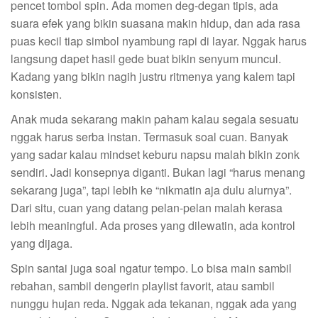
pencet tombol spin. Ada momen deg-degan tipis, ada
suara efek yang bikin suasana makin hidup, dan ada rasa
puas kecil tiap simbol nyambung rapi di layar. Nggak harus
langsung dapet hasil gede buat bikin senyum muncul.
Kadang yang bikin nagih justru ritmenya yang kalem tapi
konsisten.
Anak muda sekarang makin paham kalau segala sesuatu
nggak harus serba instan. Termasuk soal cuan. Banyak
yang sadar kalau mindset keburu napsu malah bikin zonk
sendiri. Jadi konsepnya diganti. Bukan lagi “harus menang
sekarang juga”, tapi lebih ke “nikmatin aja dulu alurnya”.
Dari situ, cuan yang datang pelan-pelan malah kerasa
lebih meaningful. Ada proses yang dilewatin, ada kontrol
yang dijaga.
Spin santai juga soal ngatur tempo. Lo bisa main sambil
rebahan, sambil dengerin playlist favorit, atau sambil
nunggu hujan reda. Nggak ada tekanan, nggak ada yang