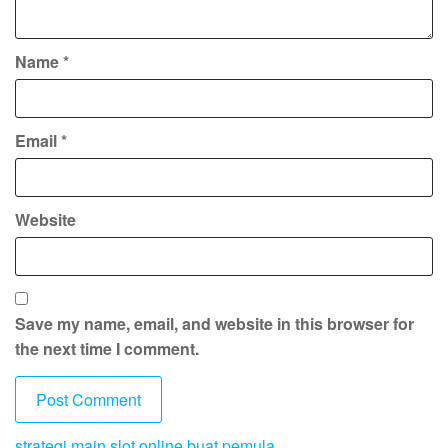
Name
*
Email
*
Website
Save my name, email, and website in this browser for
the next time I comment.
strategi main slot online buat pemula