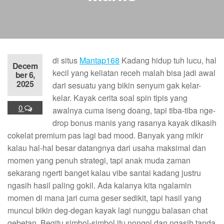
di situs
Mantap168
Kadang hidup tuh lucu, hal
Decem
kecil yang keliatan receh malah bisa jadi awal
ber 6,
2025
dari sesuatu yang bikin senyum gak kelar-
kelar. Kayak cerita soal spin tipis yang
0
awalnya cuma iseng doang, tapi tiba-tiba nge-
drop bonus manis yang rasanya kayak dikasih
cokelat premium pas lagi bad mood. Banyak yang mikir
kalau hal-hal besar datangnya dari usaha maksimal dan
momen yang penuh strategi, tapi anak muda zaman
sekarang ngerti banget kalau vibe santai kadang justru
ngasih hasil paling gokil. Ada kalanya kita ngalamin
momen di mana jari cuma geser sedikit, tapi hasil yang
muncul bikin deg-degan kayak lagi nunggu balasan chat
gebetan. Begitu simbol-simbol itu nongol dan ngasih tanda