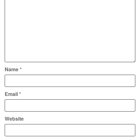
Name
*
Email
*
Website