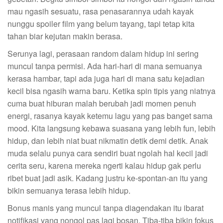
mau ngasih sesuatu, rasa penasarannya udah kayak
nunggu spoiler film yang belum tayang, tapi tetap kita
tahan biar kejutan makin berasa.
Serunya lagi, perasaan random dalam hidup ini sering
muncul tanpa permisi. Ada hari-hari di mana semuanya
kerasa hambar, tapi ada juga hari di mana satu kejadian
kecil bisa ngasih warna baru. Ketika spin tipis yang niatnya
cuma buat hiburan malah berubah jadi momen penuh
energi, rasanya kayak ketemu lagu yang pas banget sama
mood. Kita langsung kebawa suasana yang lebih fun, lebih
hidup, dan lebih niat buat nikmatin detik demi detik. Anak
muda selalu punya cara sendiri buat ngolah hal kecil jadi
cerita seru, karena mereka ngerti kalau hidup gak perlu
ribet buat jadi asik. Kadang justru ke-spontan-an itu yang
bikin semuanya terasa lebih hidup.
Bonus manis yang muncul tanpa diagendakan itu ibarat
notifikasi yang nongol pas lagi bosan. Tiba-tiba bikin fokus