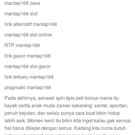
mantap168 zeus
mantap168 slot
link alternatif mantap168
mantap168 slot online
RTP mantap168
link gacor mantap168
mantap168 slot gacor
link terbaru mantap168
pragmatic mantap168
Pada akhirnya, sensasi spin tipis jadi bonus manis itu
kayak cerita anak muda zaman sekarang: santai, spontan,
penuh kejutan, dan selalu punya cara buat bikin hidup
lebih asik. Momen kecil itu bikin kita inget kalau gak semua
hal harus dikejar dengan serius. Kadang kita cuma butuh