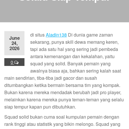
di situs
Aladin138
Di dunia game zaman
June
sekarang, punya skill dewa memang keren,
24,
2026
tapi ada satu hal yang sering jadi pembeda
antara kemenangan dan kekalahan, yaitu
0
squad yang solid. Banyak pemain yang
awalnya biasa aja, bahkan sering kalah saat
main sendirian, tiba-tiba jadi gacor dan susah
ditumbangkan ketika bermain bersama tim yang kompak.
Bukan karena mereka mendadak berubah jadi pro player,
melainkan karena mereka punya teman-teman yang selalu
siap tempur kapan pun dibutuhkan.
Squad solid bukan cuma soal kumpulan pemain dengan
rank tinggi atau statistik yang bikin melongo. Squad yang