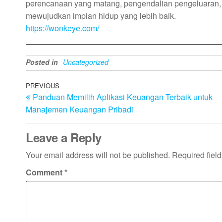
perencanaan yang matang, pengendalian pengeluaran, d
mewujudkan impian hidup yang lebih baik.
https://wonkeye.com/
Posted in
Uncategorized
Post
Previous
PREVIOUS
Panduan Memilih Aplikasi Keuangan Terbaik untuk
Post
navigation
Manajemen Keuangan Pribadi
Leave a Reply
Your email address will not be published.
Required fiel
Comment
*