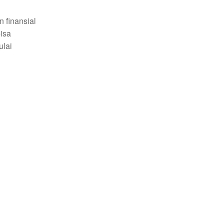
 finansial
isa
ulai