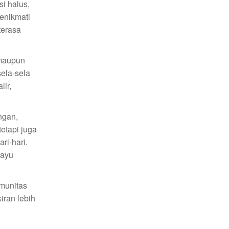
i halus,
enikmati
terasa
 maupun
ela-sela
ir,
ngan,
tetapi juga
ri-hari.
layu
munitas
iran lebih