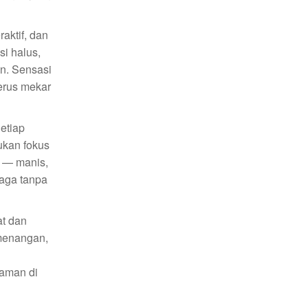
aktif, dan
i halus,
n. Sensasi
erus mekar
etiap
ukan fokus
i — manis,
jaga tanpa
at dan
emenangan,
laman di