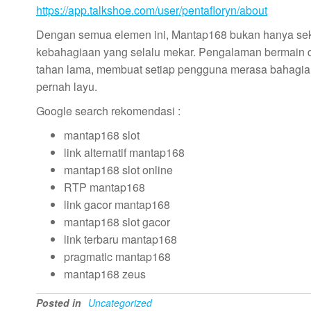
https://app.talkshoe.com/user/pentafloryn/about
Dengan semua elemen ini, Mantap168 bukan hanya sekad
kebahagiaan yang selalu mekar. Pengalaman bermain di
tahan lama, membuat setiap pengguna merasa bahagia 
pernah layu.
Google search rekomendasi :
mantap168 slot
link alternatif mantap168
mantap168 slot online
RTP mantap168
link gacor mantap168
mantap168 slot gacor
link terbaru mantap168
pragmatic mantap168
mantap168 zeus
Posted in
Uncategorized