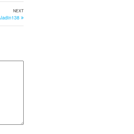
NEXT
Next
ladin138
Post