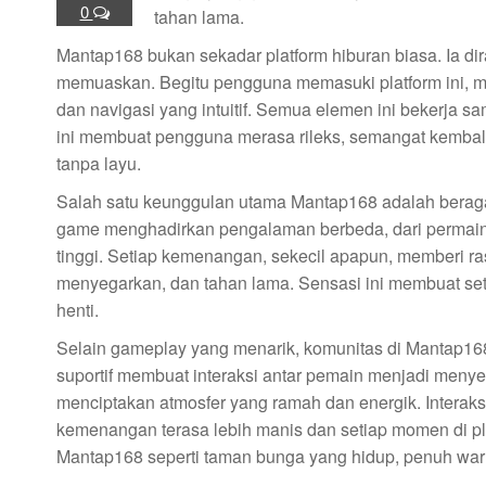
0
tahan lama.
Mantap168 bukan sekadar platform hiburan biasa. Ia di
memuaskan. Begitu pengguna memasuki platform ini, me
dan navigasi yang intuitif. Semua elemen ini bekerja
ini membuat pengguna merasa rileks, semangat kembali
tanpa layu.
Salah satu keunggulan utama Mantap168 adalah berag
game menghadirkan pengalaman berbeda, dari permaina
tinggi. Setiap kemenangan, sekecil apapun, memberi ra
menyegarkan, dan tahan lama. Sensasi ini membuat seti
henti.
Selain gameplay yang menarik, komunitas di Mantap168
suportif membuat interaksi antar pemain menjadi menye
menciptakan atmosfer yang ramah dan energik. Interaks
kemenangan terasa lebih manis dan setiap momen di p
Mantap168 seperti taman bunga yang hidup, penuh war