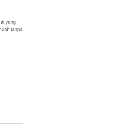
nal yang
indah tanpa