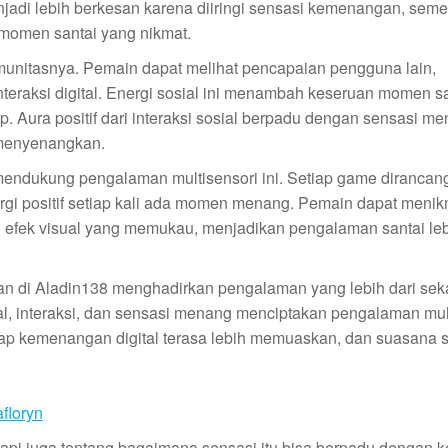
di lebih berkesan karena diiringi sensasi kemenangan, seme
 momen santai yang nikmat.
munitasnya. Pemain dapat melihat pencapaian pengguna lain,
teraksi digital. Energi sosial ini menambah keseruan momen sa
 Aura positif dari interaksi sosial berpadu dengan sensasi m
 menyenangkan.
f mendukung pengalaman multisensori ini. Setiap game dirancan
i positif setiap kali ada momen menang. Pemain dapat menik
dan efek visual yang memukau, menjadikan pengalaman santai le
 di Aladin138 menghadirkan pengalaman yang lebih dari sek
ual, interaksi, dan sensasi menang menciptakan pengalaman mul
tiap kemenangan digital terasa lebih memuaskan, dan suasana s
floryn
api juga tentang bagaimana sensasi itu bisa berpadu dengan 