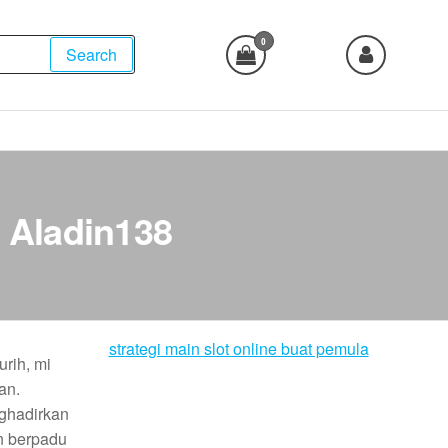
0
Search
Aladin138
strategi main slot online buat pemula
rih, mi
an.
nghadirkan
n berpadu