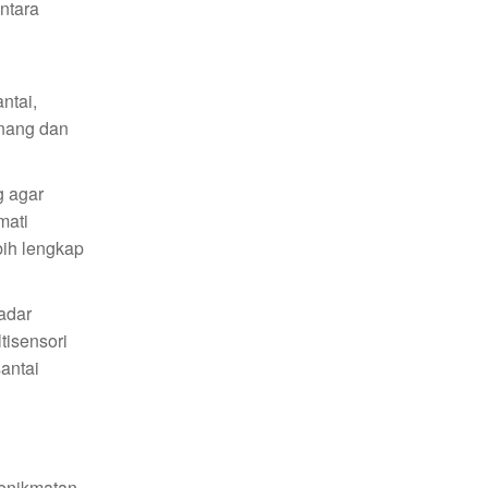
ntara
ntai,
enang dan
g agar
mati
bih lengkap
adar
tisensori
antai
kenikmatan