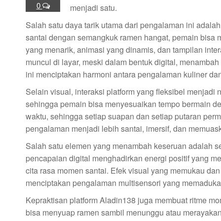
0
menjadi satu.
Salah satu daya tarik utama dari pengalaman ini adala
santai dengan semangkuk ramen hangat, pemain bisa men
yang menarik, animasi yang dinamis, dan tampilan inte
muncul di layar, meski dalam bentuk digital, menambah
ini menciptakan harmoni antara pengalaman kuliner dan 
Selain visual, interaksi platform yang fleksibel menjadi 
sehingga pemain bisa menyesuaikan tempo bermain de
waktu, sehingga setiap suapan dan setiap putaran perm
pengalaman menjadi lebih santai, imersif, dan memuas
Salah satu elemen yang menambah keseruan adalah sen
pencapaian digital menghadirkan energi positif yang 
cita rasa momen santai. Efek visual yang memukau da
menciptakan pengalaman multisensori yang memadukan r
Kepraktisan platform Aladin138 juga membuat ritme mom
bisa menyuap ramen sambil menunggu atau merayakan