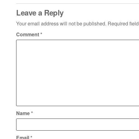
Leave a Reply
Your email address will not be published.
Required fiel
Comment
*
Name
*
Email
*