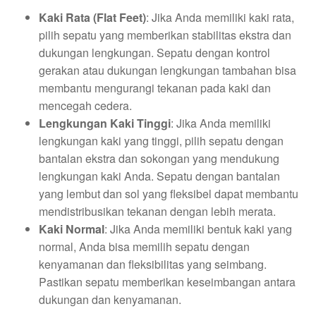
Kaki Rata (Flat Feet)
: Jika Anda memiliki kaki rata,
pilih sepatu yang memberikan stabilitas ekstra dan
dukungan lengkungan. Sepatu dengan kontrol
gerakan atau dukungan lengkungan tambahan bisa
membantu mengurangi tekanan pada kaki dan
mencegah cedera.
Lengkungan Kaki Tinggi
: Jika Anda memiliki
lengkungan kaki yang tinggi, pilih sepatu dengan
bantalan ekstra dan sokongan yang mendukung
lengkungan kaki Anda. Sepatu dengan bantalan
yang lembut dan sol yang fleksibel dapat membantu
mendistribusikan tekanan dengan lebih merata.
Kaki Normal
: Jika Anda memiliki bentuk kaki yang
normal, Anda bisa memilih sepatu dengan
kenyamanan dan fleksibilitas yang seimbang.
Pastikan sepatu memberikan keseimbangan antara
dukungan dan kenyamanan.