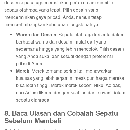
desain sepatu juga memainkan peran dalam memilih
sepatu olahraga yang tepat. Pilih desain yang
mencerminkan gaya pribadi Anda, namun tetap
mempertimbangkan kebutuhan fungsionalnya.
Warna dan Desain
: Sepatu olahraga tersedia dalam
berbagai warna dan desain, mulai dari yang
sederhana hingga yang lebih mencolok. Pilih desain
yang Anda sukai dan sesuai dengan preferensi
pribadi Anda.
Merek
: Merek ternama sering kali menawarkan
kualitas yang lebih terjamin, meskipun harga mereka
bisa lebih tinggi. Merek-merek seperti Nike, Adidas,
dan Asics dikenal dengan kualitas dan inovasi dalam
sepatu olahraga.
8. Baca Ulasan dan Cobalah Sepatu
Sebelum Membeli