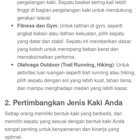
pergelangan kaki. Sepatu basket sering kali lebih
tinggi di bagian pergelangan kaki untuk mendukung
gerakan lateral.
Fitness dan Gym
: Untuk latihan di gym, seperti
angkat beban atau latihan kekuatan, pilih sepatu
yang datar dan stabil. Sepatu ini memberikan dasar
yang kokoh untuk menopang beban berat dan
memaksimalkan performa.
Olahraga Outdoor (Trail Running, Hiking)
: Untuk
aktivitas luar ruangan seperti trail running atau hiking,
pilih sepatu dengan sol yang lebih kuat, tahan lama,
dan mampu menghadapi medan yang lebih kasar.
2. Pertimbangkan Jenis Kaki Anda
Setiap orang memiliki bentuk kaki yang berbeda, dan
memilih sepatu yang sesuai dengan bentuk kaki Anda
sangat penting untuk kenyamanan dan kinerja yang
optimal.