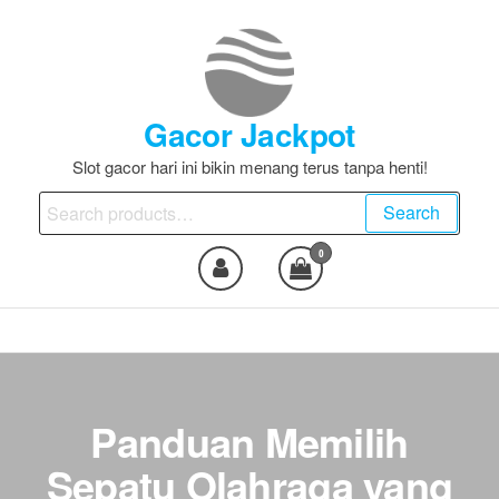
Skip
to
the
content
Gacor Jackpot
Slot gacor hari ini bikin menang terus tanpa henti!
Search
Search
for:
0
Panduan Memilih
Sepatu Olahraga yang