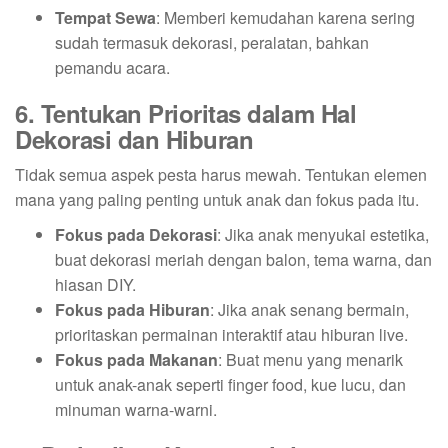
Tempat Sewa
: Memberi kemudahan karena sering
sudah termasuk dekorasi, peralatan, bahkan
pemandu acara.
6. Tentukan Prioritas dalam Hal
Dekorasi dan Hiburan
Tidak semua aspek pesta harus mewah. Tentukan elemen
mana yang paling penting untuk anak dan fokus pada itu.
Fokus pada Dekorasi
: Jika anak menyukai estetika,
buat dekorasi meriah dengan balon, tema warna, dan
hiasan DIY.
Fokus pada Hiburan
: Jika anak senang bermain,
prioritaskan permainan interaktif atau hiburan live.
Fokus pada Makanan
: Buat menu yang menarik
untuk anak-anak seperti finger food, kue lucu, dan
minuman warna-warni.