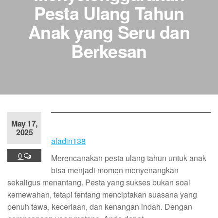
Pesta Ulang Tahun
Anak yang Seru dan
Berkesan
May 17,
2025
aladin138
0
Merencanakan pesta ulang tahun untuk anak
bisa menjadi momen menyenangkan
sekaligus menantang. Pesta yang sukses bukan soal
kemewahan, tetapi tentang menciptakan suasana yang
penuh tawa, keceriaan, dan kenangan indah. Dengan