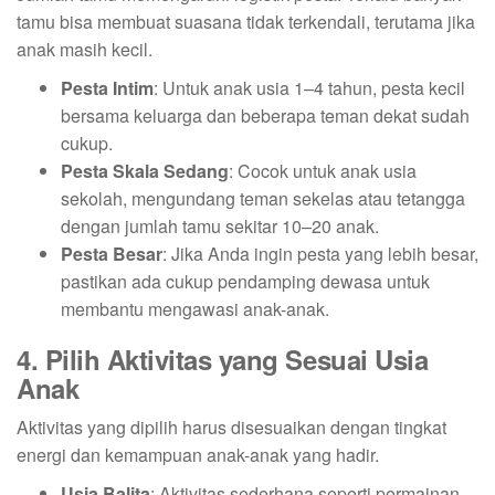
tamu bisa membuat suasana tidak terkendali, terutama jika
anak masih kecil.
Pesta Intim
: Untuk anak usia 1–4 tahun, pesta kecil
bersama keluarga dan beberapa teman dekat sudah
cukup.
Pesta Skala Sedang
: Cocok untuk anak usia
sekolah, mengundang teman sekelas atau tetangga
dengan jumlah tamu sekitar 10–20 anak.
Pesta Besar
: Jika Anda ingin pesta yang lebih besar,
pastikan ada cukup pendamping dewasa untuk
membantu mengawasi anak-anak.
4. Pilih Aktivitas yang Sesuai Usia
Anak
Aktivitas yang dipilih harus disesuaikan dengan tingkat
energi dan kemampuan anak-anak yang hadir.
Usia Balita
: Aktivitas sederhana seperti permainan