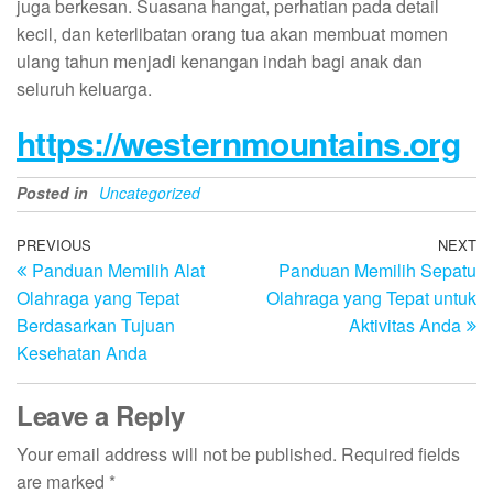
juga berkesan. Suasana hangat, perhatian pada detail
kecil, dan keterlibatan orang tua akan membuat momen
ulang tahun menjadi kenangan indah bagi anak dan
seluruh keluarga.
https://westernmountains.org
Posted in
Uncategorized
Post
Previous
PREVIOUS
NEXT
N
Panduan Memilih Alat
Panduan Memilih Sepatu
Post
Po
navigation
Olahraga yang Tepat
Olahraga yang Tepat untuk
Berdasarkan Tujuan
Aktivitas Anda
Kesehatan Anda
Leave a Reply
Your email address will not be published.
Required fields
are marked
*