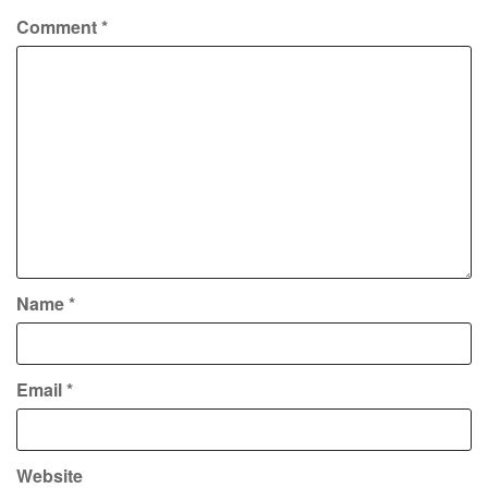
Comment
*
Name
*
Email
*
Website