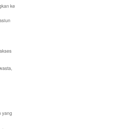
ngkan ke
asiun
 akses
wasta,
n yang