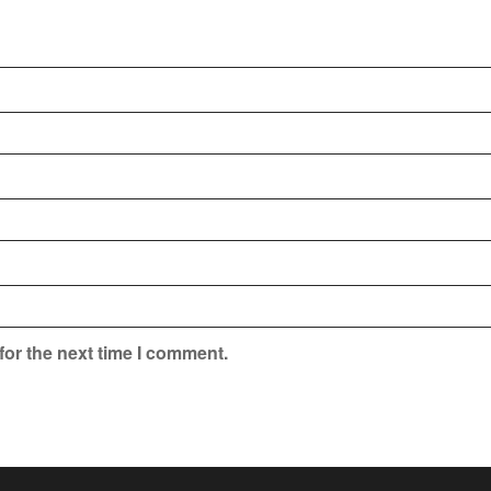
for the next time I comment.