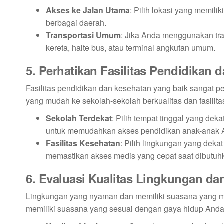
Akses ke Jalan Utama
: Pilih lokasi yang memil
berbagai daerah.
Transportasi Umum
: Jika Anda menggunakan tra
kereta, halte bus, atau terminal angkutan umum.
5. Perhatikan Fasilitas Pendidikan 
Fasilitas pendidikan dan kesehatan yang baik sangat p
yang mudah ke sekolah-sekolah berkualitas dan fasili
Sekolah Terdekat
: Pilih tempat tinggal yang dek
untuk memudahkan akses pendidikan anak-anak 
Fasilitas Kesehatan
: Pilih lingkungan yang dekat
memastikan akses medis yang cepat saat dibutuh
6. Evaluasi Kualitas Lingkungan da
Lingkungan yang nyaman dan memiliki suasana yang me
memiliki suasana yang sesuai dengan gaya hidup Anda