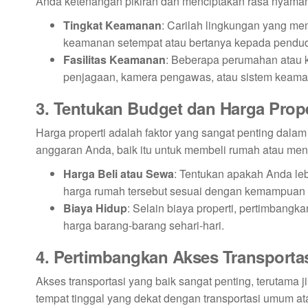
Anda ketenangan pikiran dan menciptakan rasa nyaman
Tingkat Keamanan
: Carilah lingkungan yang mem
keamanan setempat atau bertanya kepada pendudu
Fasilitas Keamanan
: Beberapa perumahan atau 
penjagaan, kamera pengawas, atau sistem keama
3. Tentukan Budget dan Harga Prope
Harga properti adalah faktor yang sangat penting dalam
anggaran Anda, baik itu untuk membeli rumah atau me
Harga Beli atau Sewa
: Tentukan apakah Anda le
harga rumah tersebut sesuai dengan kemampuan fi
Biaya Hidup
: Selain biaya properti, pertimbangkan
harga barang-barang sehari-hari.
4. Pertimbangkan Akses Transporta
Akses transportasi yang baik sangat penting, terutama 
tempat tinggal yang dekat dengan transportasi umum a