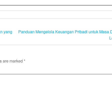
an yang
Panduan Mengelola Keuangan Pribadi untuk Masa 
L
ds are marked
*