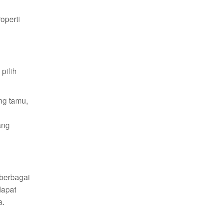
operti
pilih
ng tamu,
ang
 berbagai
dapat
a.