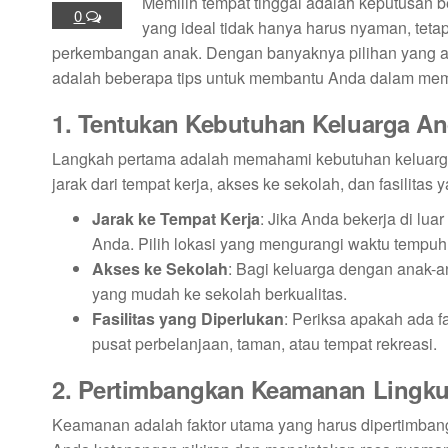
Memilih tempat tinggal adalah keputusan 
0
yang ideal tidak hanya harus nyaman, tet
perkembangan anak. Dengan banyaknya pilihan yang ad
adalah beberapa tips untuk membantu Anda dalam memili
1. Tentukan Kebutuhan Keluarga A
Langkah pertama adalah memahami kebutuhan keluarga 
jarak dari tempat kerja, akses ke sekolah, dan fasilitas y
Jarak ke Tempat Kerja
: Jika Anda bekerja di lua
Anda. Pilih lokasi yang mengurangi waktu tempu
Akses ke Sekolah
: Bagi keluarga dengan anak-an
yang mudah ke sekolah berkualitas.
Fasilitas yang Diperlukan
: Periksa apakah ada 
pusat perbelanjaan, taman, atau tempat rekreasi.
2. Pertimbangkan Keamanan Lingk
Keamanan adalah faktor utama yang harus dipertimban