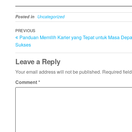
Posted in
Uncategorized
Post
Previous
PREVIOUS
Panduan Memilih Karier yang Tepat untuk Masa Dep
Post
navigation
Sukses
Leave a Reply
Your email address will not be published.
Required fiel
Comment
*