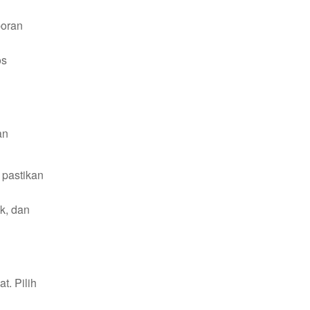
poran
os
an
 pastikan
ak, dan
t. Pilih