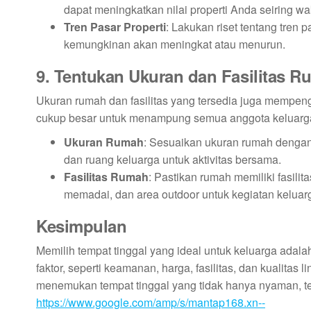
dapat meningkatkan nilai properti Anda seiring wa
Tren Pasar Properti
: Lakukan riset tentang tren 
kemungkinan akan meningkat atau menurun.
9. Tentukan Ukuran dan Fasilitas 
Ukuran rumah dan fasilitas yang tersedia juga mempen
cukup besar untuk menampung semua anggota keluarga
Ukuran Rumah
: Sesuaikan ukuran rumah dengan 
dan ruang keluarga untuk aktivitas bersama.
Fasilitas Rumah
: Pastikan rumah memiliki fasili
memadai, dan area outdoor untuk kegiatan keluar
Kesimpulan
Memilih tempat tinggal yang ideal untuk keluarga ada
faktor, seperti keamanan, harga, fasilitas, dan kualit
menemukan tempat tinggal yang tidak hanya nyaman, t
https://www.google.com/amp/s/mantap168.xn--