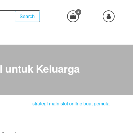
0
Search
l untuk Keluarga
strategi main slot online buat pemula