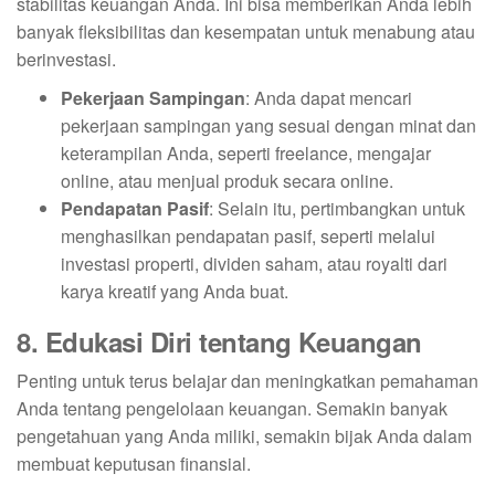
stabilitas keuangan Anda. Ini bisa memberikan Anda lebih
banyak fleksibilitas dan kesempatan untuk menabung atau
berinvestasi.
Pekerjaan Sampingan
: Anda dapat mencari
pekerjaan sampingan yang sesuai dengan minat dan
keterampilan Anda, seperti freelance, mengajar
online, atau menjual produk secara online.
Pendapatan Pasif
: Selain itu, pertimbangkan untuk
menghasilkan pendapatan pasif, seperti melalui
investasi properti, dividen saham, atau royalti dari
karya kreatif yang Anda buat.
8. Edukasi Diri tentang Keuangan
Penting untuk terus belajar dan meningkatkan pemahaman
Anda tentang pengelolaan keuangan. Semakin banyak
pengetahuan yang Anda miliki, semakin bijak Anda dalam
membuat keputusan finansial.