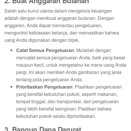
2. Buat Anggaran Bulanan
Salah satu kunci utama dalam mengelola keuangan
adalah dengan membuat anggaran bulanan. Dengan
anggaran, Anda dapat memantau pengeluaran,
mengontrol kebiasaan belanja, dan memastikan bahwa
uang Anda digunakan dengan bijak.
Catat Semua Pengeluaran
: Mulailah dengan
mencatat semua pengeluaran Anda, baik yang besar
maupun kecil, untuk mengetahui ke mana uang Anda
pergi. Ini akan memberi Anda gambaran yang jelas
tentang pola pengeluaran Anda.
Prioritaskan Pengeluaran
: Pisahkan pengeluaran
yang bersifat kebutuhan pokok, seperti makanan,
tempat tinggal, dan transportasi, dari pengeluaran
yang lebih bersifat keinginan. Pastikan bahwa
kebutuhan pokok selalu diprioritaskan.
3. Bangun Dana Darurat