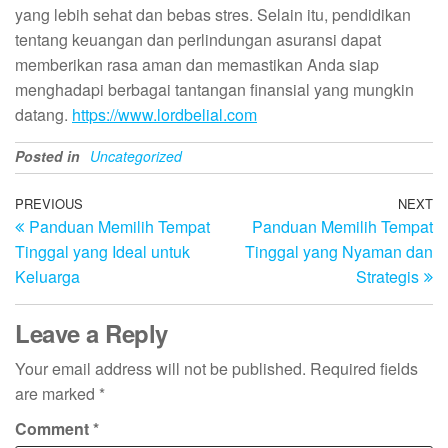
yang lebih sehat dan bebas stres. Selain itu, pendidikan
tentang keuangan dan perlindungan asuransi dapat
memberikan rasa aman dan memastikan Anda siap
menghadapi berbagai tantangan finansial yang mungkin
datang.
https://www.lordbelial.com
Posted in
Uncategorized
Post
Previous
PREVIOUS
NEXT
N
Panduan Memilih Tempat
Panduan Memilih Tempat
Post
Po
navigation
Tinggal yang Ideal untuk
Tinggal yang Nyaman dan
Keluarga
Strategis
Leave a Reply
Your email address will not be published.
Required fields
are marked
*
Comment
*