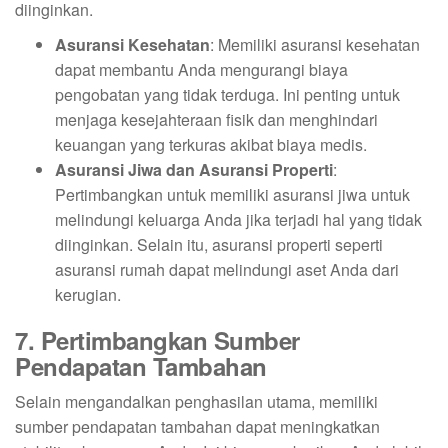
diinginkan.
Asuransi Kesehatan
: Memiliki asuransi kesehatan
dapat membantu Anda mengurangi biaya
pengobatan yang tidak terduga. Ini penting untuk
menjaga kesejahteraan fisik dan menghindari
keuangan yang terkuras akibat biaya medis.
Asuransi Jiwa dan Asuransi Properti
:
Pertimbangkan untuk memiliki asuransi jiwa untuk
melindungi keluarga Anda jika terjadi hal yang tidak
diinginkan. Selain itu, asuransi properti seperti
asuransi rumah dapat melindungi aset Anda dari
kerugian.
7. Pertimbangkan Sumber
Pendapatan Tambahan
Selain mengandalkan penghasilan utama, memiliki
sumber pendapatan tambahan dapat meningkatkan