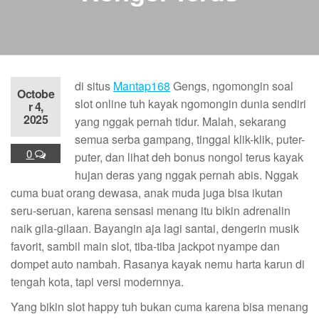
di situs
Mantap168
Gengs, ngomongin soal
Octobe
slot online tuh kayak ngomongin dunia sendiri
r 4,
2025
yang nggak pernah tidur. Malah, sekarang
semua serba gampang, tinggal klik-klik, puter-
0
puter, dan lihat deh bonus nongol terus kayak
hujan deras yang nggak pernah abis. Nggak
cuma buat orang dewasa, anak muda juga bisa ikutan
seru-seruan, karena sensasi menang itu bikin adrenalin
naik gila-gilaan. Bayangin aja lagi santai, dengerin musik
favorit, sambil main slot, tiba-tiba jackpot nyampe dan
dompet auto nambah. Rasanya kayak nemu harta karun di
tengah kota, tapi versi modernnya.
Yang bikin slot happy tuh bukan cuma karena bisa menang