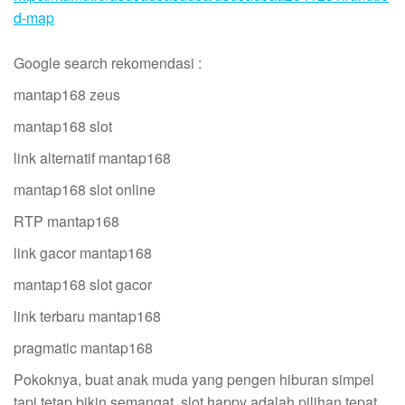
d-map
Google search rekomendasi :
mantap168 zeus
mantap168 slot
link alternatif mantap168
mantap168 slot online
RTP mantap168
link gacor mantap168
mantap168 slot gacor
link terbaru mantap168
pragmatic mantap168
Pokoknya, buat anak muda yang pengen hiburan simpel
tapi tetap bikin semangat, slot happy adalah pilihan tepat.