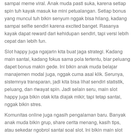
sampai meme viral. Anak muda pasti suka, karena setiap
spin tuh kayak masuk ke mini petualangan. Setiap bonus
yang muncul tuh bikin senyum nggak bisa hilang, kadang
sampai selfie sendiri karena excited banget. Rasanya
kayak dapat reward dari kehidupan sendiri, tapi versi lebih
cepat dan lebih fun.
Slot happy juga ngajarin kita buat jaga strategi. Kadang
main santai, kadang fokus sama pola tertentu, biar peluang
dapet bonus makin gede. Ini bikin anak muda belajar
manajemen modal juga, nggak cuma asal klik. Serunya,
sistemnya transparan, jadi kita bisa lihat sendiri statistik,
peluang, dan riwayat spin. Jadi selain seru, main slot
happy juga bikin otak kita diajak mikir, tapi tetap santai,
nggak bikin stres.
Komunitas online juga ngasih pengalaman baru. Banyak
anak muda bikin grup, share cerita menang, kasih tips,
atau sekedar ngobrol santai soal slot. Ini bikin main slot