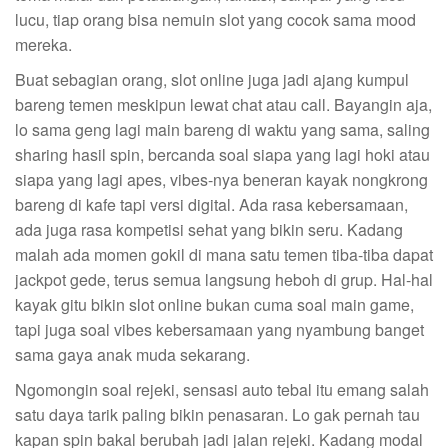
lucu, tiap orang bisa nemuin slot yang cocok sama mood
mereka.
Buat sebagian orang, slot online juga jadi ajang kumpul
bareng temen meskipun lewat chat atau call. Bayangin aja,
lo sama geng lagi main bareng di waktu yang sama, saling
sharing hasil spin, bercanda soal siapa yang lagi hoki atau
siapa yang lagi apes, vibes-nya beneran kayak nongkrong
bareng di kafe tapi versi digital. Ada rasa kebersamaan,
ada juga rasa kompetisi sehat yang bikin seru. Kadang
malah ada momen gokil di mana satu temen tiba-tiba dapat
jackpot gede, terus semua langsung heboh di grup. Hal-hal
kayak gitu bikin slot online bukan cuma soal main game,
tapi juga soal vibes kebersamaan yang nyambung banget
sama gaya anak muda sekarang.
Ngomongin soal rejeki, sensasi auto tebal itu emang salah
satu daya tarik paling bikin penasaran. Lo gak pernah tau
kapan spin bakal berubah jadi jalan rejeki. Kadang modal