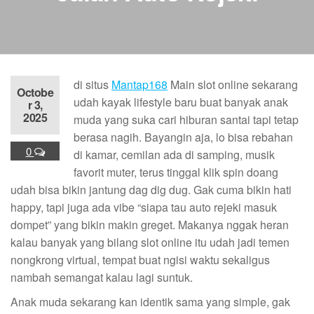
di situs
Mantap168
Main slot online sekarang
Octobe
udah kayak lifestyle baru buat banyak anak
r 3,
2025
muda yang suka cari hiburan santai tapi tetap
berasa nagih. Bayangin aja, lo bisa rebahan
0
di kamar, cemilan ada di samping, musik
favorit muter, terus tinggal klik spin doang
udah bisa bikin jantung dag dig dug. Gak cuma bikin hati
happy, tapi juga ada vibe “siapa tau auto rejeki masuk
dompet” yang bikin makin greget. Makanya nggak heran
kalau banyak yang bilang slot online itu udah jadi temen
nongkrong virtual, tempat buat ngisi waktu sekaligus
nambah semangat kalau lagi suntuk.
Anak muda sekarang kan identik sama yang simple, gak