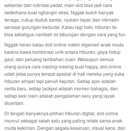
sebentar dari rutinitas padat, main slot bisa jadi cara
sederhana buat ngilangin stres. Nggak butuh banyak
tenaga, cukup duduk santai, nyalain layar, dan nikmatin
sensasi gulungan berputar. Kalau lagi hoki, hiburan itu
bisa sekaligus nambah isi tabungan dengan cara yang fun.
Nggak heran kalau slot online makin digemari anak muda
karena bawa kombinasi unik antara hiburan, gaya hidup
gaul, dan peluang tambahan cuan. Walaupun semua
orang punya cara masing-masing buat happy, slot online
udah jelas punya tempat spesial di hati mereka yang suka
hiburan simpel tapi penuh kejutan. Setiap spin adalah
cerita baru, setiap jackpot adalah momen bahagia, dan
setiap sesi main adalah pengalaman seru yang layak
diceritain.
Di tengah banyaknya pilihan hiburan digital, slot online
muncul sebagai salah satu yang paling relate sama anak
muda kekinian. Dengan segala keseruan, visual kece, dan