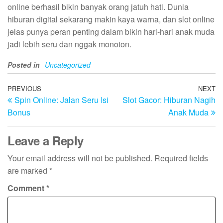
online berhasil bikin banyak orang jatuh hati. Dunia
hiburan digital sekarang makin kaya warna, dan slot online
jelas punya peran penting dalam bikin hari-hari anak muda
jadi lebih seru dan nggak monoton.
Posted in
Uncategorized
Post
Previous
PREVIOUS
NEXT
N
Spin Online: Jalan Seru Isi
Slot Gacor: Hiburan Nagih
Post
Po
navigation
Bonus
Anak Muda
Leave a Reply
Your email address will not be published.
Required fields
are marked
*
Comment
*