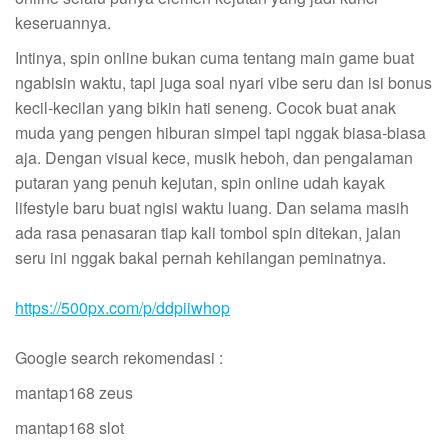
keseruannya.
Intinya, spin online bukan cuma tentang main game buat
ngabisin waktu, tapi juga soal nyari vibe seru dan isi bonus
kecil-kecilan yang bikin hati seneng. Cocok buat anak
muda yang pengen hiburan simpel tapi nggak biasa-biasa
aja. Dengan visual kece, musik heboh, dan pengalaman
putaran yang penuh kejutan, spin online udah kayak
lifestyle baru buat ngisi waktu luang. Dan selama masih
ada rasa penasaran tiap kali tombol spin ditekan, jalan
seru ini nggak bakal pernah kehilangan peminatnya.
https://500px.com/p/ddpiiwhop
Google search rekomendasi :
mantap168 zeus
mantap168 slot