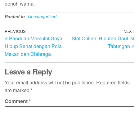
penuh warna.
Posted in
Uncategorized
Post
Previous
PREVIOUS
NEXT
N
Panduan Memulai Gaya
Slot Online: Hiburan Gaul Isi
Post
Po
navigation
Hidup Sehat dengan Pola
Tabungan
Makan dan Olahraga
Leave a Reply
Your email address will not be published.
Required fields
are marked
*
Comment
*