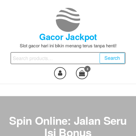
Skip
to
the
content
Gacor Jackpot
Slot gacor hari ini bikin menang terus tanpa henti!
Search
Search
for:
0
Spin Online: Jalan Seru
Isi Bonus