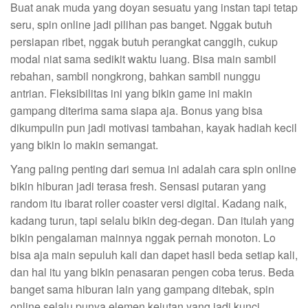
Buat anak muda yang doyan sesuatu yang instan tapi tetap
seru, spin online jadi pilihan pas banget. Nggak butuh
persiapan ribet, nggak butuh perangkat canggih, cukup
modal niat sama sedikit waktu luang. Bisa main sambil
rebahan, sambil nongkrong, bahkan sambil nunggu
antrian. Fleksibilitas ini yang bikin game ini makin
gampang diterima sama siapa aja. Bonus yang bisa
dikumpulin pun jadi motivasi tambahan, kayak hadiah kecil
yang bikin lo makin semangat.
Yang paling penting dari semua ini adalah cara spin online
bikin hiburan jadi terasa fresh. Sensasi putaran yang
random itu ibarat roller coaster versi digital. Kadang naik,
kadang turun, tapi selalu bikin deg-degan. Dan itulah yang
bikin pengalaman mainnya nggak pernah monoton. Lo
bisa aja main sepuluh kali dan dapet hasil beda setiap kali,
dan hal itu yang bikin penasaran pengen coba terus. Beda
banget sama hiburan lain yang gampang ditebak, spin
online selalu punya elemen kejutan yang jadi kunci